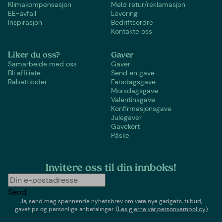
Klimakompensasjon
Meld retur/reklamasjon
EE-avfall
Levering
Inspirasjon
Bedriftsordre
Kontakte oss
Liker du oss?
Gaver
Samarbeide med oss
Gaver
Bli affiliate
Send en gave
Rabattkoder
Farsdagsgave
Morsdagsgave
Valentinsgave
Konfirmasjonsgave
Julegaver
Gavekort
Påske
Invitere oss til din innboks!
Send
Ja, send meg spennende nyhetsbrev om våre nye gadgets, tilbud,
gavetips og personlige anbefalinger.
(Les gjerne vår personvernpolicy)