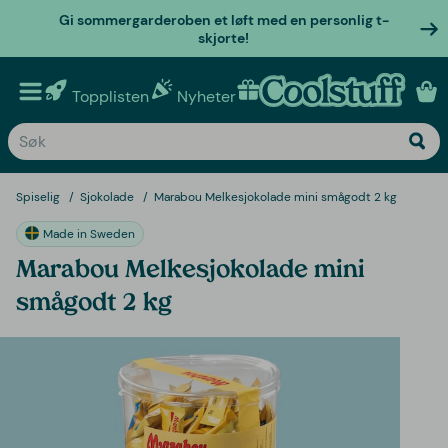
Gi sommergarderoben et løft med en personlig t-
skjorte!
Topplisten
Nyheter
Personlige gaver
Spiselig
Sjokolade
Marabou Melkesjokolade mini smågodt 2 kg
Made in Sweden
Marabou Melkesjokolade mini
smågodt 2 kg