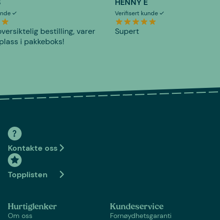
S
HENNY E
kunde
Verifisert kunde
versiktelig bestilling, varer
Supert
plass i pakkeboks!
Kontakte oss
Topplisten
Hurtiglenker
Kundeservice
Om oss
Fornøydhetsgaranti