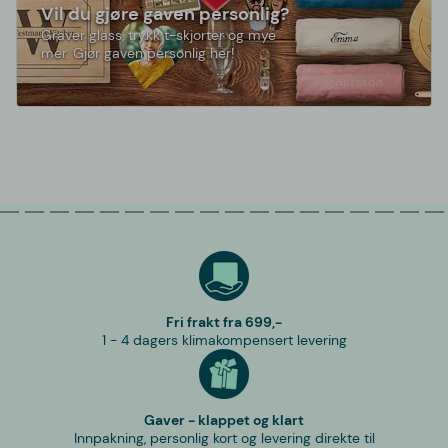
Vil du gjøre gaven personlig?
Graver glass, trykk t-skjorter og mye
mer. Gjør gaven personlig her!
Fri frakt fra 699,-
1 - 4 dagers klimakompensert levering
Gaver - klappet og klart
Innpakning, personlig kort og levering direkte til