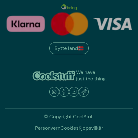
Bytte land
We have
just the thing.
© Copyright CoolStuff
Personvern
Cookies
Kjøpsvilkår