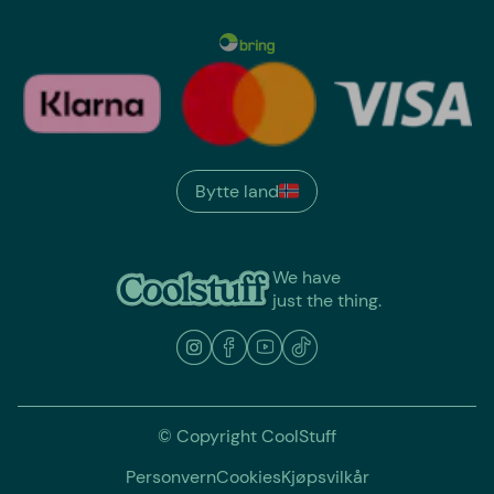
Bytte land
We have
just the thing.
© Copyright CoolStuff
Personvern
Cookies
Kjøpsvilkår