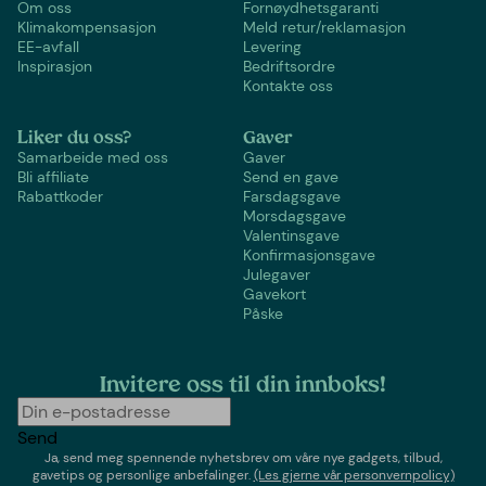
Om oss
Fornøydhetsgaranti
Klimakompensasjon
Meld retur/reklamasjon
EE-avfall
Levering
Inspirasjon
Bedriftsordre
Kontakte oss
Liker du oss?
Gaver
Samarbeide med oss
Gaver
Bli affiliate
Send en gave
Rabattkoder
Farsdagsgave
Morsdagsgave
Valentinsgave
Konfirmasjonsgave
Julegaver
Gavekort
Påske
Invitere oss til din innboks!
Send
Ja, send meg spennende nyhetsbrev om våre nye gadgets, tilbud,
gavetips og personlige anbefalinger.
(Les gjerne vår personvernpolicy)