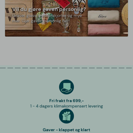
Vil du gjøre gaven personlig?
Graver glass, trykk t-skjorter og mye
mer. Gjør gaven personlig her!
Fri frakt fra 699,-
1 - 4 dagers klimakompensert levering
Gaver - klappet og klart