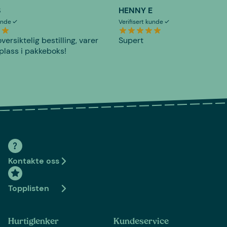
S
HENNY E
kunde
Verifisert kunde
versiktelig bestilling, varer
Supert
plass i pakkeboks!
Kontakte oss
Topplisten
Hurtiglenker
Kundeservice