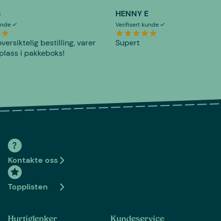
S
HENNY E
kunde
Verifisert kunde
versiktelig bestilling, varer
Supert
plass i pakkeboks!
Kontakte oss
Topplisten
Hurtiglenker
Kundeservice