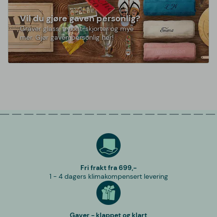
Vil du gjøre gaven personlig?
Graver glass, trykk t-skjorter og mye
mer. Gjør gaven personlig her!
Fri frakt fra 699,-
1 - 4 dagers klimakompensert levering
Gaver - klappet og klart