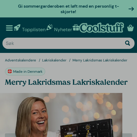
Gi sommergarderoben et løft med en personlig t-
skjorte!
Topplisten
Nyheter
Personlige gaver
Adventskalendere
Lakriskalender
Merry Lakridsmas Lakriskalender
Made in Denmark
Merry Lakridsmas Lakriskalender