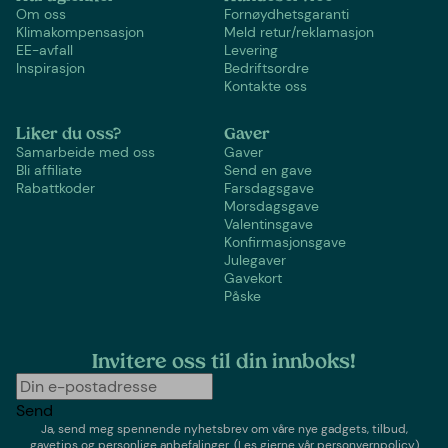
Om oss
Fornøydhetsgaranti
Klimakompensasjon
Meld retur/reklamasjon
EE-avfall
Levering
Inspirasjon
Bedriftsordre
Kontakte oss
Liker du oss?
Gaver
Samarbeide med oss
Gaver
Bli affiliate
Send en gave
Rabattkoder
Farsdagsgave
Morsdagsgave
Valentinsgave
Konfirmasjonsgave
Julegaver
Gavekort
Påske
Invitere oss til din innboks!
Send
Ja, send meg spennende nyhetsbrev om våre nye gadgets, tilbud,
gavetips og personlige anbefalinger.
(Les gjerne vår personvernpolicy)