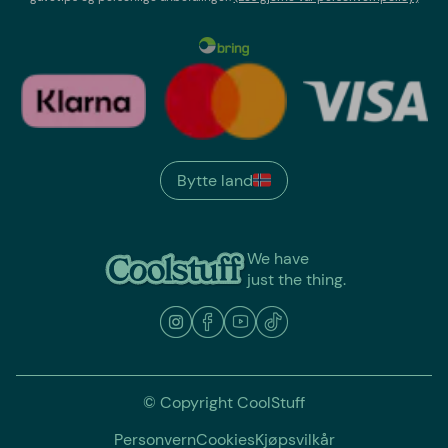
Bytte land
We have
just the thing.
© Copyright CoolStuff
Personvern
Cookies
Kjøpsvilkår