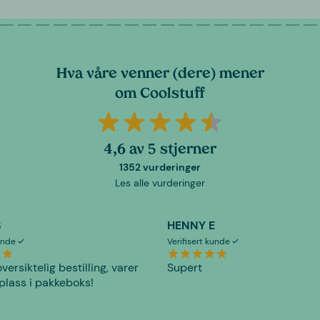
Hva våre venner (dere) mener
om Coolstuff
4,6 av 5 stjerner
1352 vurderinger
Les alle vurderinger
S
HENNY E
kunde
Verifisert kunde
versiktelig bestilling, varer
Supert
plass i pakkeboks!