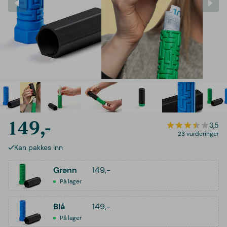
149,-
3,5
23 vurderinger
Kan pakkes inn
Grønn
149,-
På lager
Blå
149,-
På lager