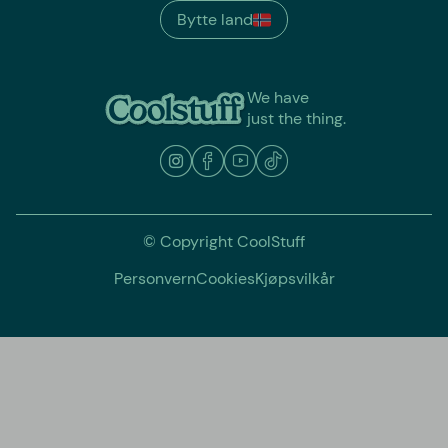
Bytte land
We have
just the thing.
© Copyright CoolStuff
Personvern
Cookies
Kjøpsvilkår