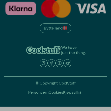
Bytte land
We have
just the thing.
© Copyright CoolStuff
Personvern
Cookies
Kjøpsvilkår