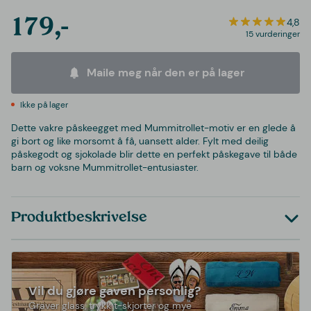
179,-
4,8
15 vurderinger
Maile meg når den er på lager
Ikke på lager
Dette vakre påskeegget med Mummitrollet-motiv er en glede å
gi bort og like morsomt å få, uansett alder. Fylt med deilig
påskegodt og sjokolade blir dette en perfekt påskegave til både
barn og voksne Mummitrollet-entusiaster.
Produktbeskrivelse
Vil du gjøre gaven personlig?
Graver glass, trykk t-skjorter og mye