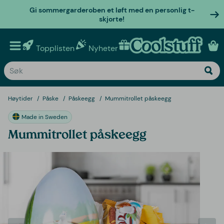
Gi sommergarderoben et løft med en personlig t-
skjorte!
Topplisten
Nyheter
Personlige gaver
Høytider
Påske
Påskeegg
Mummitrollet påskeegg
Made in Sweden
Mummitrollet påskeegg