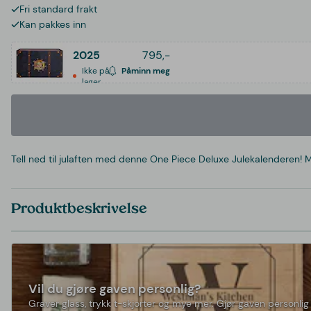
Fri standard frakt
Kan pakkes inn
2025
795,-
Ikke på
Påminn meg
lager
Tell ned til julaften med denne One Piece Deluxe Julekalenderen! Med
Produktbeskrivelse
Vil du gjøre gaven personlig?
Graver glass, trykk t-skjorter og mye mer. Gjør gaven personlig 