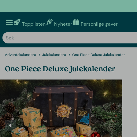
Topplisten
Nyheter
Personlige gaver
Adventskalendere
Julekalendere
One Piece Deluxe Julekalender
One Piece Deluxe Julekalender