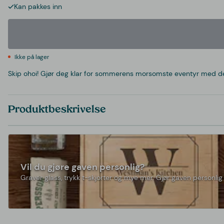
Kan pakkes inn
Ikke på lager
Skip ohoi! Gjør deg klar for sommerens morsomste eventyr med de
Produktbeskrivelse
Vil du gjøre gaven personlig?
Graver glass, trykk t-skjorter og mye mer. Gjør gaven personlig 