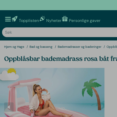
Topplisten
Nyheter
Personlige gaver
Hjem og Hage
Bad og basseng
Bademadrasser og baderinger
Oppblå
Oppblåsbar bademadrass rosa båt fr