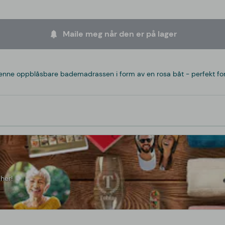
Maile meg når den er på lager
nne oppblåsbare bademadrassen i form av en rosa båt - perfekt for 
her!