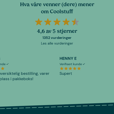
Hva våre venner (dere) mener
om Coolstuff
4,6 av 5 stjerner
1352 vurderinger
Les alle vurderinger
S
HENNY E
kunde
Verifisert kunde
versiktelig bestilling, varer
Supert
plass i pakkeboks!