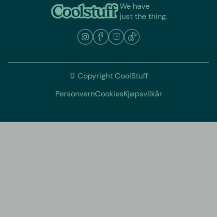
We have
just the thing.
© Copyright CoolStuff
Personvern
Cookies
Kjøpsvilkår