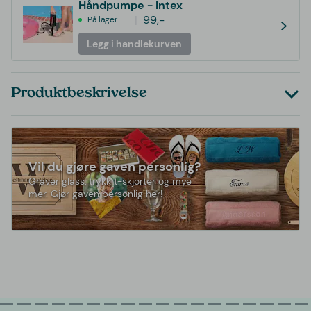
Håndpumpe - Intex
99,-
På lager
>
Legg i handlekurven
Produktbeskrivelse
Vil du gjøre gaven personlig?
Graver glass, trykk t-skjorter og mye
mer. Gjør gaven personlig her!