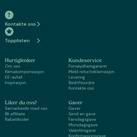
Kontakte oss
Topplisten
Hurtiglenker
Kundeservice
Om oss
Fornøydhetsgaranti
Klimakompensasjon
Meld retur/reklamasjon
EE-avfall
Levering
Inspirasjon
Bedriftsordre
Kontakte oss
Liker du oss?
Gaver
Samarbeide med oss
Gaver
Bli affiliate
Send en gave
Rabattkoder
Farsdagsgave
Morsdagsgave
Valentinsgave
Konfirmasjonsgave