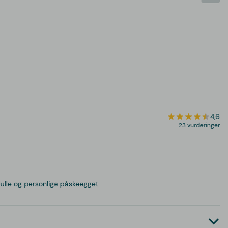
4,6
23 vurderinger
fulle og personlige påskeegget.