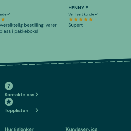
S
HENNY E
kunde
Verifisert kunde
versiktelig bestilling, varer
Supert
plass i pakkeboks!
Kontakte oss
Topplisten
Hurtiglenker
Kundeservice