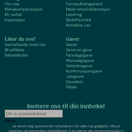
Om oss
Fornøydhetsgaranti
Klimakompensasjon
Meld retur/reklamasjon
EE-avfall
Levering
Inspirasjon
Bedriftsordre
Kontakte oss
Liker du oss?
Gaver
Samarbeide med oss
Gaver
Bli affiliate
Send en gave
Rabattkoder
Farsdagsgave
Morsdagsgave
Valentinsgave
Konfirmasjonsgave
Julegaver
Gavekort
Påske
Invitere oss til din innboks!
Send
Ja, send meg spennende nyhetsbrev om våre nye gadgets, tilbud,
gavetips og personlige anbefalinger.
(Les gjerne vår personvernpolicy)