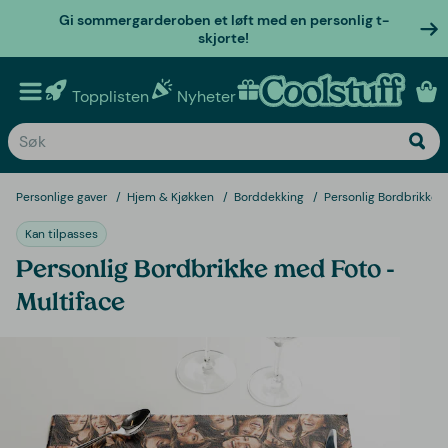
Gi sommergarderoben et løft med en personlig t-
skjorte!
Topplisten
Nyheter
Personlige gaver
Personlige gaver
Hjem & Kjøkken
Borddekking
Personlig Bordbrikke 
Kan tilpasses
Personlig Bordbrikke med Foto -
Multiface