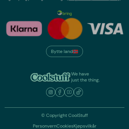
Bytte land
We have
just the thing.
© Copyright CoolStuff
Personvern
Cookies
Kjøpsvilkår