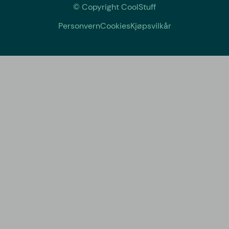
© Copyright CoolStuff
Personvern
Cookies
Kjøpsvilkår