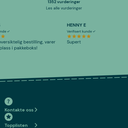
1352 vurderinger
Les alle vurderinger
S
HENNY E
kunde
Verifisert kunde
versiktelig bestilling, varer
Supert
plass i pakkeboks!
Kontakte oss
Topplisten