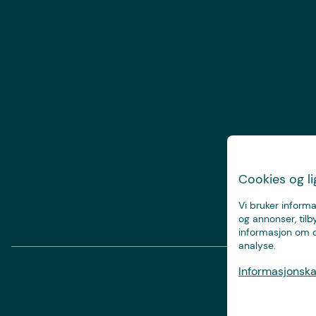
Cookies og l
Vi bruker informa
og annonser, tilb
informasjon om d
analyse.
Informasjonskap