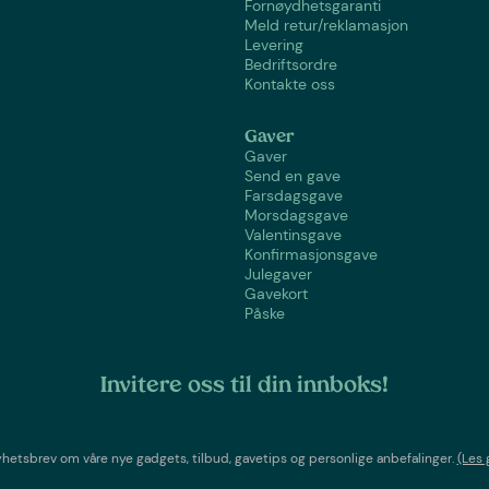
Fornøydhetsgaranti
Meld retur/reklamasjon
Levering
Bedriftsordre
Kontakte oss
Gaver
Gaver
Send en gave
Farsdagsgave
Morsdagsgave
Valentinsgave
Konfirmasjonsgave
Julegaver
Gavekort
Påske
Invitere oss til din innboks!
etsbrev om våre nye gadgets, tilbud, gavetips og personlige anbefalinger.
(Les 