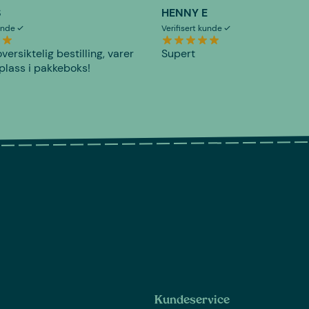
S
HENNY E
kunde
Verifisert kunde
versiktelig bestilling, varer
Supert
plass i pakkeboks!
Kundeservice