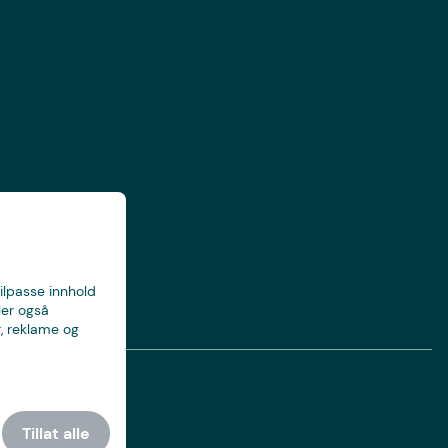
tilpasse innhold
ler også
, reklame og
Tillat alle