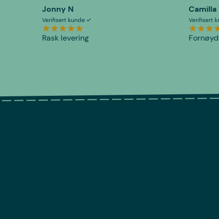
Jonny N
Camilla
Verifisert kunde
Verifisert
Rask levering
Fornøyd