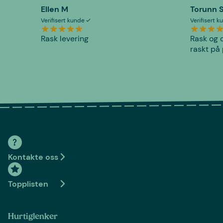
Ellen M
Torunn 
Verifisert kunde
Verifisert 
Rask levering
Rask og o
raskt på 
Kontakte oss
Topplisten
Hurtiglenker