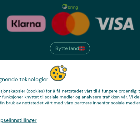
Bytte land
We have
ignende teknologier
just the thing.
sjonskapsler (cookies) for å få nettstedet vårt til å fungere ordentlig, 
y funksjoner knyttet til sosiale medier og analysere trafikken vår. Vi de
in bruk av nettstedet vårt med våre partnere innenfor sosiale medier
© Copyright CoolStuff
selinnstillinger
Personvern
Cookies
Kjøpsvilkår