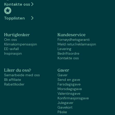
Kontakte oss
Topplisten
Hurtiglenker
Kundeservice
Om oss
Fornøydhetsgaranti
Klimakompensasjon
Meld retur/reklamasjon
EE-avfall
Levering
Inspirasjon
Bedriftsordre
Kontakte oss
Liker du oss?
Gaver
Samarbeide med oss
Gaver
Bli affiliate
Send en gave
Rabattkoder
Farsdagsgave
Morsdagsgave
Valentinsgave
Konfirmasjonsgave
Julegaver
Gavekort
Påske