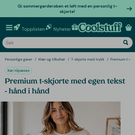
Gi sommergarderoben et løft med en personlig t-
skjorte!
Topplisten
Nyheter
Personlige gaver
Personlige gaver
Klær og tilbehør
T-skjorte med trykk
Premium t-skj
Kan tilpasses
Premium t-skjorte med egen tekst
- hånd i hånd