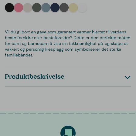
Black
Pink
Off-White
Green
Light Blue
Navy
Grey
Yellow
White
Vil du gi bort en gave som garantert varmer hjertet til verdens
beste foreldre eller besteforeldre? Dette er den perfekte måten
for barn og barnebarn å vise sin takknemlighet på, og skape et
vakkert og personlig klesplagg som symboliserer det sterke
familiebåndet.
Produktbeskrivelse