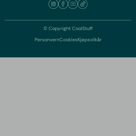
© Copyright CoolStuff
Personvern
Cookies
Kjøpsvilkår