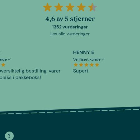
4,6 av 5 stjerner
1352 vurderinger
Les alle vurderinger
S
HENNY E
kunde
Verifisert kunde
versiktelig bestilling, varer
Supert
plass i pakkeboks!