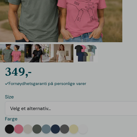
349,-
Fornøydhetsgaranti på personlige varer
Size
Velg et alternativ...
Farge
Black
Pink
Off-White
Green
Light Blue
Navy
Grey
Yellow
White