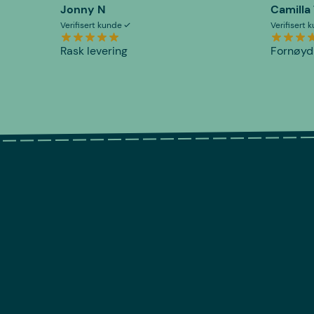
Jonny N
Camilla
Verifisert kunde
Verifisert
Rask levering
Fornøyd