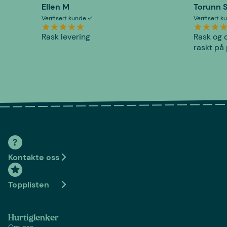
Ellen M
Torunn 
Verifisert kunde
Verifisert 
Rask levering
Rask og o
raskt på 
Kontakte oss
Topplisten
Hurtiglenker
Om oss