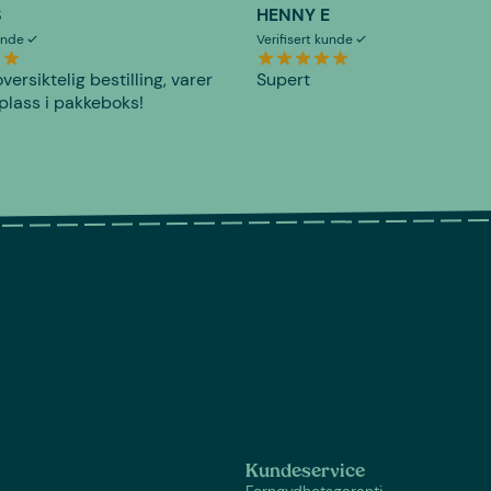
S
HENNY E
kunde
Verifisert kunde
versiktelig bestilling, varer
Supert
plass i pakkeboks!
Kundeservice
Fornøydhetsgaranti