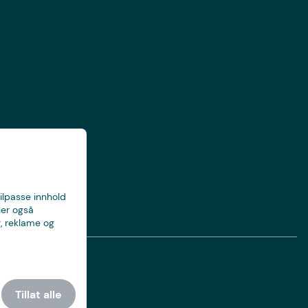
tilpasse innhold
ler også
, reklame og
Tillat alle