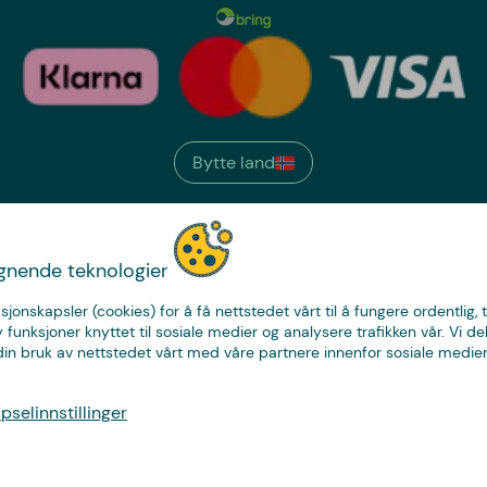
Bytte land
We have
ignende teknologier
just the thing.
sjonskapsler (cookies) for å få nettstedet vårt til å fungere ordentlig, 
y funksjoner knyttet til sosiale medier og analysere trafikken vår. Vi de
in bruk av nettstedet vårt med våre partnere innenfor sosiale medier
© Copyright CoolStuff
selinnstillinger
Personvern
Cookies
Kjøpsvilkår