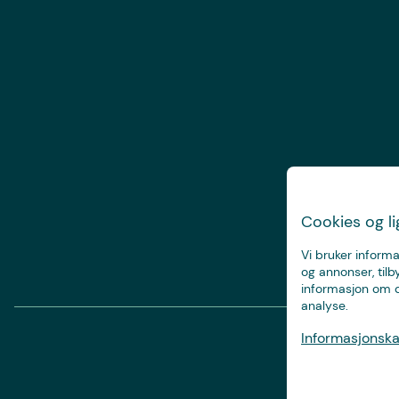
Cookies og l
Vi bruker informa
og annonser, tilb
informasjon om d
analyse.
Informasjonskap