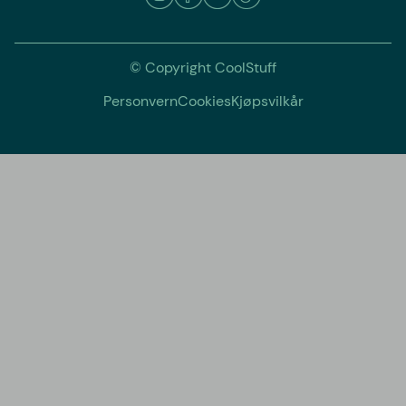
© Copyright CoolStuff
Personvern
Cookies
Kjøpsvilkår