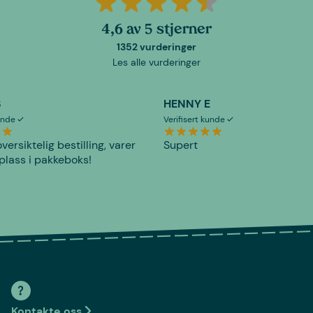
4,6 av 5 stjerner
1352 vurderinger
Les alle vurderinger
S
HENNY E
kunde
Verifisert kunde
versiktelig bestilling, varer
Supert
plass i pakkeboks!
Kontakte oss