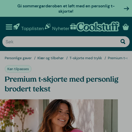
Gi sommergarderoben et løft med en personlig t-
skjorte!
Topplisten
Nyheter
Personlige gaver
Personlige gaver
Klær og tilbehør
T-skjorte med trykk
Premium t-skj
Kan tilpasses
Premium t-skjorte med personlig
brodert tekst