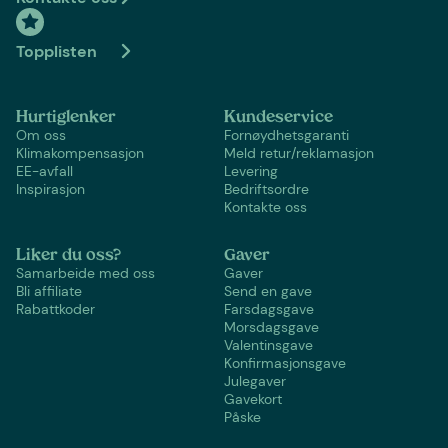
Topplisten
Hurtiglenker
Kundeservice
Om oss
Fornøydhetsgaranti
Klimakompensasjon
Meld retur/reklamasjon
EE-avfall
Levering
Inspirasjon
Bedriftsordre
Kontakte oss
Liker du oss?
Gaver
Samarbeide med oss
Gaver
Bli affiliate
Send en gave
Rabattkoder
Farsdagsgave
Morsdagsgave
Valentinsgave
Konfirmasjonsgave
Julegaver
Gavekort
Påske