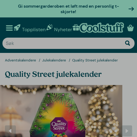
Gi sommergarderoben et løft med en personlig t-
skjorte!
Topplisten
Nyheter
Personlige gaver
Adventskalendere
Julekalendere
Quality Street julekalender
Quality Street julekalender