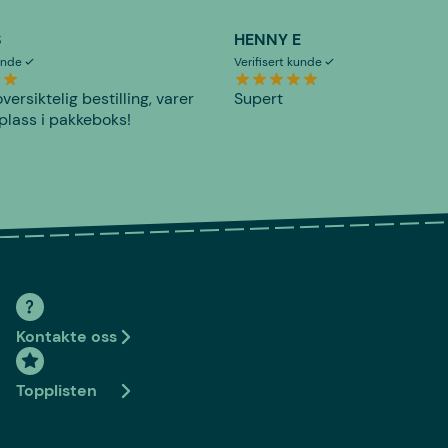
S
HENNY E
kunde
Verifisert kunde
versiktelig bestilling, varer
Supert
plass i pakkeboks!
Kontakte oss
Topplisten