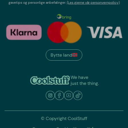
gavetips og personlige anbefalinger.
(Les gjerne vår personvernpolicy)
Bytte land
We have
just the thing.
© Copyright CoolStuff