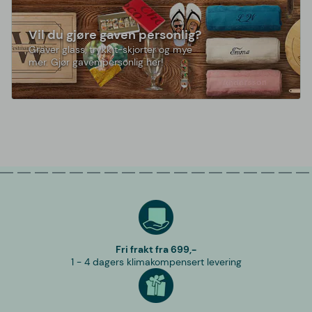
Vil du gjøre gaven personlig?
Graver glass, trykk t-skjorter og mye
mer. Gjør gaven personlig her!
Fri frakt fra 699,-
1 - 4 dagers klimakompensert levering