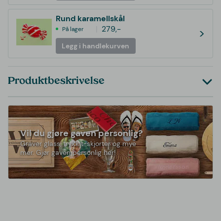
Rund karamellskål
279,-
På lager
>
Legg i handlekurven
Produktbeskrivelse
Vil du gjøre gaven personlig?
Graver glass, trykk t-skjorter og mye
mer. Gjør gaven personlig her!