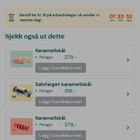
Bestill før kl. 15 på arbeidsdager så sender vi
07
|
33
|
52
samme dag!
tim.
min.
sek.
Sjekk også ut dette
Karamellskål
279,-
På lager
>
Legg i handlekurven
Sølvfarget karamellskål
319,-
På lager
>
Legg i handlekurven
Karamellskål
279,-
På lager
>
Legg i handlekurven