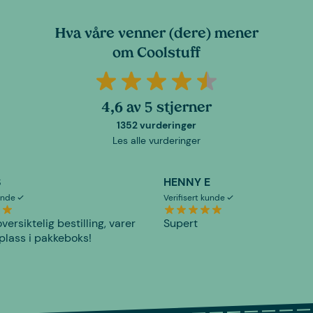
Hva våre venner (dere) mener
om Coolstuff
4,6 av 5 stjerner
1352 vurderinger
Les alle vurderinger
S
HENNY E
kunde
Verifisert kunde
versiktelig bestilling, varer
Supert
plass i pakkeboks!