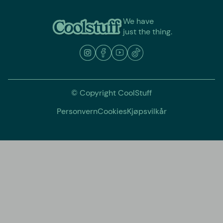
We have
just the thing.
© Copyright CoolStuff
Personvern
Cookies
Kjøpsvilkår