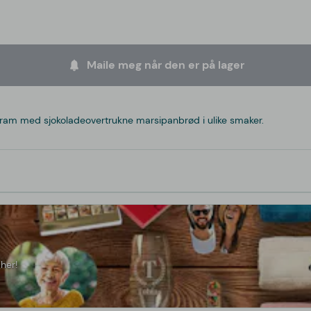
Maile meg når den er på lager
gram med sjokoladeovertrukne marsipanbrød i ulike smaker.
her!