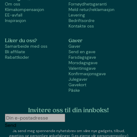
Om oss
Fornøydhetsgaranti
Klimakompensasjon
Meld retur/reklamasjon
EE-avfall
Levering
Inspirasjon
Bedriftsordre
Kontakte oss
Liker du oss?
Gaver
Samarbeide med oss
Gaver
Bli affiliate
Send en gave
Rabattkoder
Farsdagsgave
Morsdagsgave
Valentinsgave
Konfirmasjonsgave
Julegaver
Gavekort
Påske
Invitere oss til din innboks!
Send
Ja, send meg spennende nyhetsbrev om våre nye gadgets, tilbud,
gavetips og personlige anbefalinger.
(Les gjerne vår personvernpolicy)