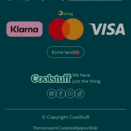
Bytte land
We have
just the thing.
© Copyright CoolStuff
Personvern
Cookies
Kjøpsvilkår