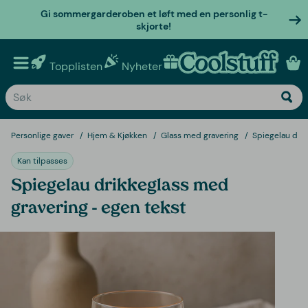
Gi sommergarderoben et løft med en personlig t-
skjorte!
Topplisten
Nyheter
Personlige gaver
Personlige gaver
Hjem & Kjøkken
Glass med gravering
Spiegelau drik
Kan tilpasses
Spiegelau drikkeglass med
gravering - egen tekst