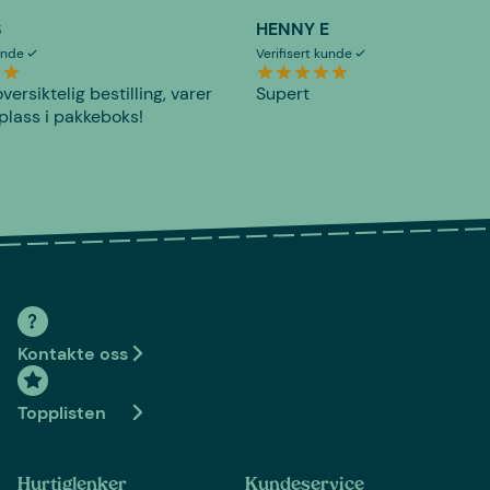
S
HENNY E
kunde
Verifisert kunde
versiktelig bestilling, varer
Supert
plass i pakkeboks!
Kontakte oss
Topplisten
Hurtiglenker
Kundeservice