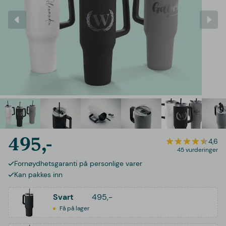
495,-
4,6
45 vurderinger
Fornøydhetsgaranti på personlige varer
Kan pakkes inn
Svart
495,-
Få på lager