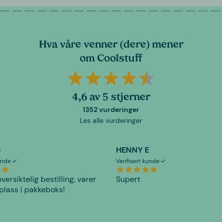
Hva våre venner (dere) mener
om Coolstuff
4,6 av 5 stjerner
1352 vurderinger
Les alle vurderinger
S
HENNY E
kunde
Verifisert kunde
versiktelig bestilling, varer
Supert
plass i pakkeboks!