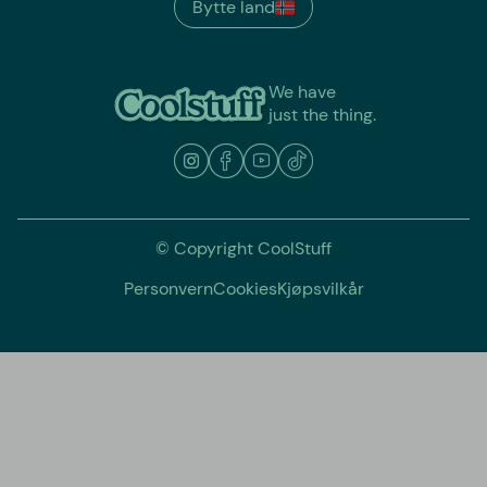
Bytte land
We have
just the thing.
© Copyright CoolStuff
Personvern
Cookies
Kjøpsvilkår