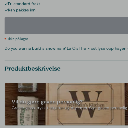
Fri standard frakt
Kan pakkes inn
Ikke på lager
Do you wanna build a snowman? La Olaf fra Frost lyse opp hagen d
Produktbeskrivelse
Vil du gjøre gaven personlig?
Graver glass, trykk t-skjorter og mye mer. Gjør gaven personlig 