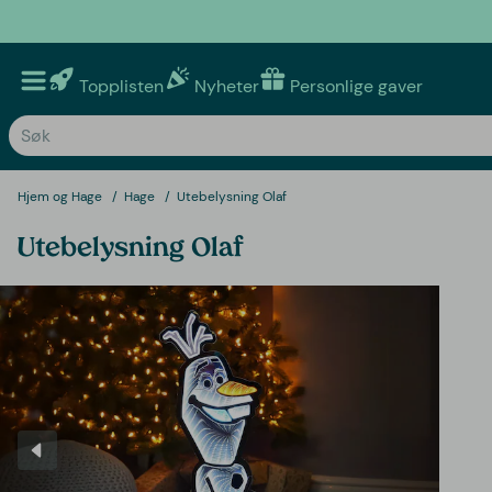
Topplisten
Nyheter
Personlige gaver
Hjem og Hage
Hage
Utebelysning Olaf
Utebelysning Olaf