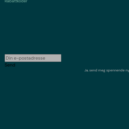
Rabattkoder
Send
Ja, send meg spennende nyh