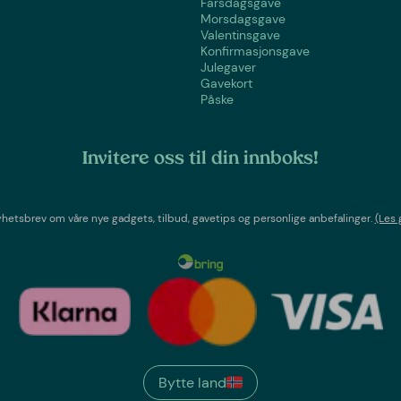
Farsdagsgave
Morsdagsgave
Valentinsgave
Konfirmasjonsgave
Julegaver
Gavekort
Påske
Invitere oss til din innboks!
etsbrev om våre nye gadgets, tilbud, gavetips og personlige anbefalinger.
(Les 
Bytte land