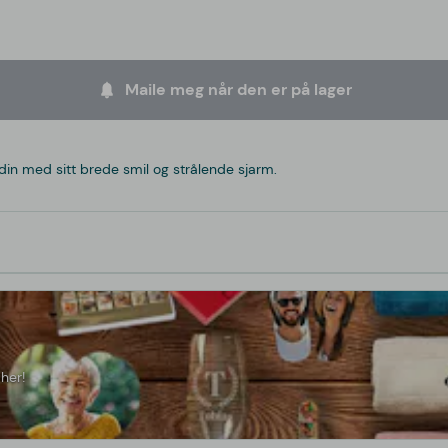
Maile meg når den er på lager
in med sitt brede smil og strålende sjarm.
her!