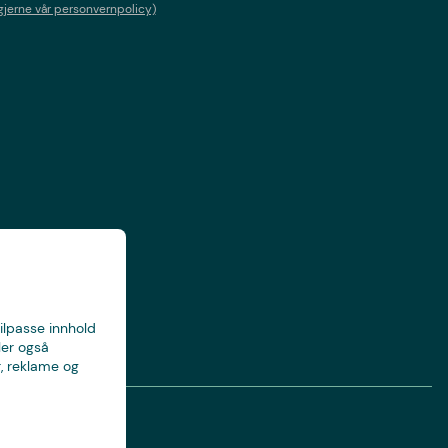
gjerne vår personvernpolicy)
tilpasse innhold
ler også
, reklame og