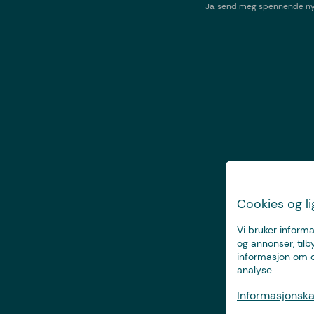
Ja, send meg spennende nyh
Cookies og l
Vi bruker informa
og annonser, tilb
informasjon om d
analyse.
Informasjonskap