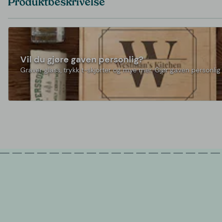
Produktbeskrivelse
Vil du gjøre gaven personlig?
Graver glass, trykk t-skjorter og mye mer. Gjør gaven personlig 