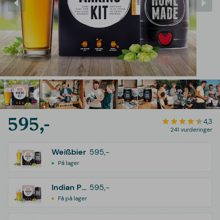
595,-
4,3
241 vurderinger
Weißbier
595,-
På lager
Indian Pale Ale (IPA)
595,-
Få på lager