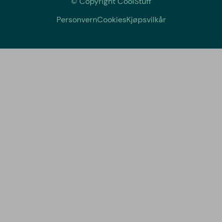
© Copyright CoolStuff
Personvern
Cookies
Kjøpsvilkår