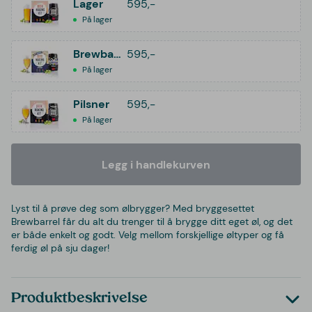
Lager
595,-
På lager
Brewbarrel Brygg Ditt Eget Öl Birthday Beer
595,-
På lager
Pilsner
595,-
På lager
Legg i handlekurven
Lyst til å prøve deg som ølbrygger? Med bryggesettet
Brewbarrel får du alt du trenger til å brygge ditt eget øl, og det
er både enkelt og godt. Velg mellom forskjellige øltyper og få
ferdig øl på sju dager!
Produktbeskrivelse