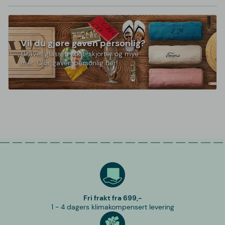
Vil du gjøre gaven personlig?
Graver glass, trykk t-skjorter og mye
mer. Gjør gaven personlig her!
Fri frakt fra 699,-
1 - 4 dagers klimakompensert levering