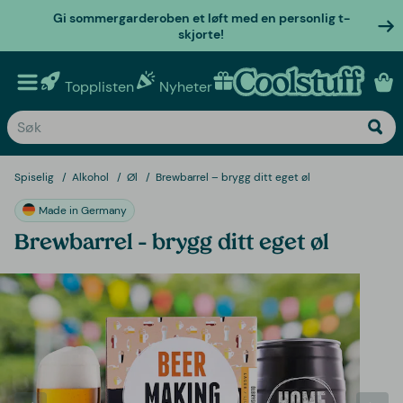
Gi sommergarderoben et løft med en personlig t-
skjorte!
Topplisten
Nyheter
Personlige gaver
Spiselig
Alkohol
Øl
Brewbarrel – brygg ditt eget øl
Made in Germany
Brewbarrel – brygg ditt eget øl