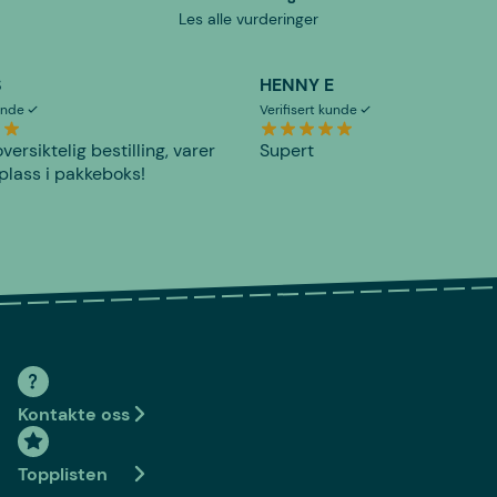
Les alle vurderinger
S
HENNY E
kunde
Verifisert kunde
versiktelig bestilling, varer
Supert
plass i pakkeboks!
Kontakte oss
Topplisten