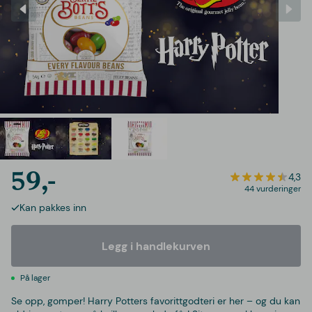
59,-
4,3
44 vurderinger
Kan pakkes inn
Legg i handlekurven
På lager
Se opp, gomper! Harry Potters favorittgodteri er her – og du kan