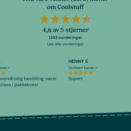
om Coolstuff
4,6 av 5 stjerner
1352 vurderinger
Les alle vurderinger
S
HENNY E
kunde
Verifisert kunde
versiktelig bestilling, varer
Supert
plass i pakkeboks!