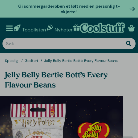
Gi sommergarderoben et løft med en personlig t-
skjorte!
Topplisten
Nyheter
Personlige gaver
Spiselig
Godteri
Jelly Belly Bertie Bott’s Every Flavour Beans
Jelly Belly Bertie Bott’s Every
Flavour Beans