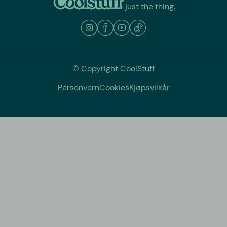
just the thing.
© Copyright CoolStuff
Personvern
Cookies
Kjøpsvilkår