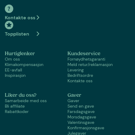
Kontakte oss
Topplisten
Hurtiglenker
Kundeservice
Om oss
Fornøydhetsgaranti
Klimakompensasjon
Meld retur/reklamasjon
EE-avfall
Levering
Inspirasjon
Bedriftsordre
Kontakte oss
Liker du oss?
Gaver
Samarbeide med oss
Gaver
Bli affiliate
Send en gave
Rabattkoder
Farsdagsgave
Morsdagsgave
Valentinsgave
Konfirmasjonsgave
Julegaver