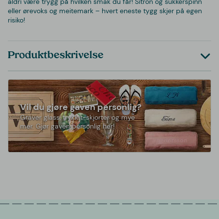
aldri være trygg på hvilken smak du får! Sitron og sukkerspinn
eller ørevoks og meitemark – hvert eneste tygg skjer på egen
risiko!
Produktbeskrivelse
Vil du gjøre gaven personlig?
Graver glass, trykk t-skjorter og mye
mer. Gjør gaven personlig her!