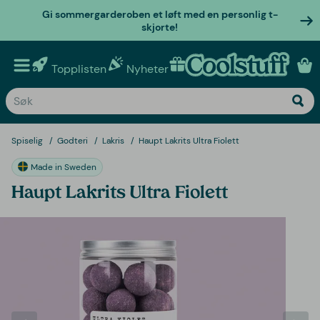
Gi sommergarderoben et løft med en personlig t-
skjorte!
Topplisten
Nyheter
Personlige gaver
Spiselig
Godteri
Lakris
Haupt Lakrits Ultra Fiolett
Made in Sweden
Haupt Lakrits Ultra Fiolett