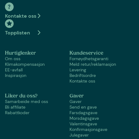
Kontakte oss
Topplisten
Hurtiglenker
Kundeservice
Om oss
Fornøydhetsgaranti
Klimakompensasjon
Meld retur/reklamasjon
EE-avfall
Levering
Inspirasjon
Bedriftsordre
Kontakte oss
Liker du oss?
Gaver
Samarbeide med oss
Gaver
Bli affiliate
Send en gave
Rabattkoder
Farsdagsgave
Morsdagsgave
Valentinsgave
Konfirmasjonsgave
Julegaver