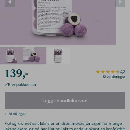
139,-
4,3
12 vurderinger
Kan pakkes inn
Legg i handlekurven
Få på lager
Fiol og kremet salt lakris er en drømmekombinasjon for mange
lakriselskere, og nå har Haupt Lakrits endelig skapt en konfektbit