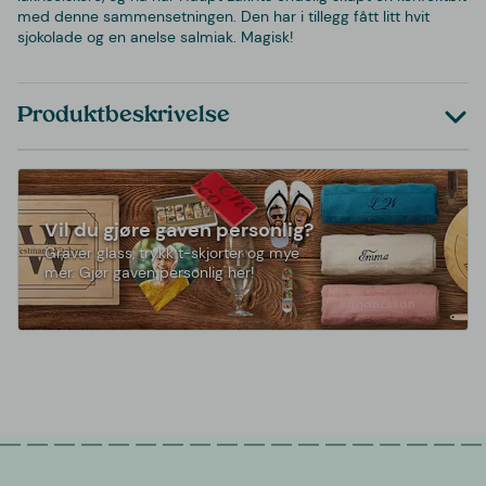
med denne sammensetningen. Den har i tillegg fått litt hvit
sjokolade og en anelse salmiak. Magisk!
Produktbeskrivelse
Vil du gjøre gaven personlig?
Graver glass, trykk t-skjorter og mye
mer. Gjør gaven personlig her!