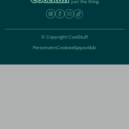
just the thing.
© Copyright CoolStuff
Personvern
Cookies
Kjøpsvilkår