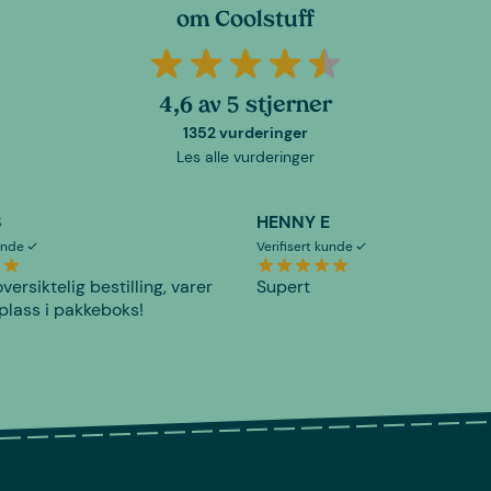
om Coolstuff
4,6 av 5 stjerner
1352 vurderinger
Les alle vurderinger
S
HENNY E
kunde
Verifisert kunde
versiktelig bestilling, varer
Supert
plass i pakkeboks!