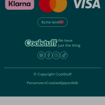
Bytte land
We have
just the thing.
© Copyright CoolStuff
Personvern
Cookies
Kjøpsvilkår