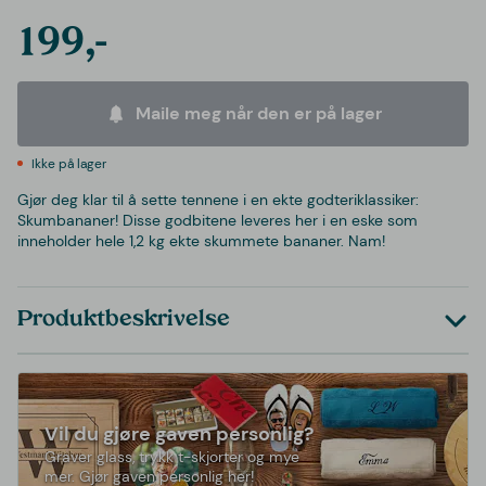
199,-
Maile meg når den er på lager
Ikke på lager
Gjør deg klar til å sette tennene i en ekte godteriklassiker:
Skumbananer! Disse godbitene leveres her i en eske som
inneholder hele 1,2 kg ekte skummete bananer. Nam!
Produktbeskrivelse
Vil du gjøre gaven personlig?
Graver glass, trykk t-skjorter og mye
mer. Gjør gaven personlig her!