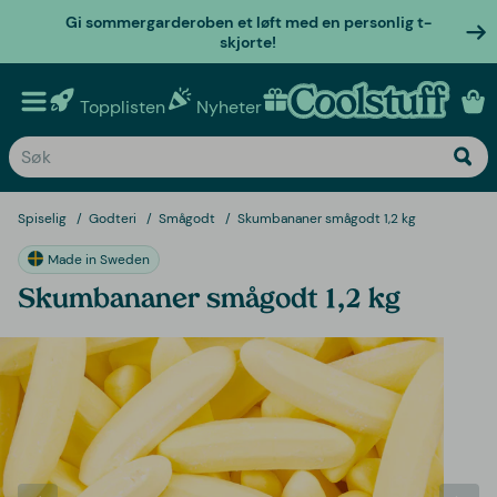
Gi sommergarderoben et løft med en personlig t-
skjorte!
Topplisten
Nyheter
Personlige gaver
Spiselig
Godteri
Smågodt
Skumbananer smågodt 1,2 kg
Made in Sweden
Skumbananer smågodt 1,2 kg