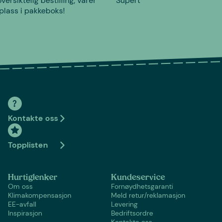
versiktelig bestilling, varer
Supert
plass i pakkeboks!
Kontakte oss
Topplisten
Hurtiglenker
Kundeservice
Om oss
Fornøydhetsgaranti
Klimakompensasjon
Meld retur/reklamasjon
EE-avfall
Levering
Inspirasjon
Bedriftsordre