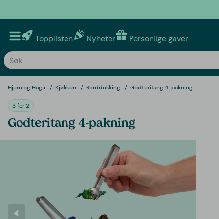
Topplisten
Nyheter
Personlige gaver
Hjem og Hage
Kjøkken
Borddekking
Godteritang 4-pakning
3 for 2
Godteritang 4-pakning