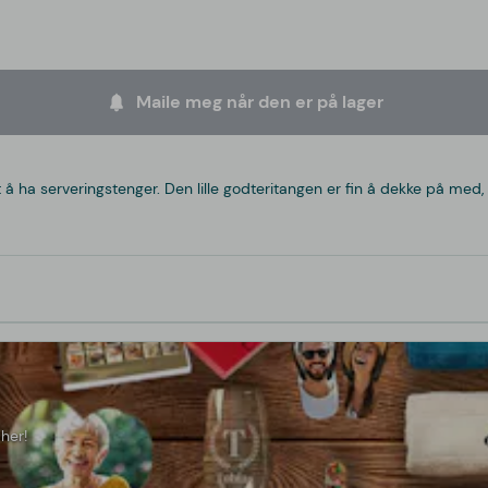
Maile meg når den er på lager
odt å ha serveringstenger. Den lille godteritangen er fin å dekke på med
her!