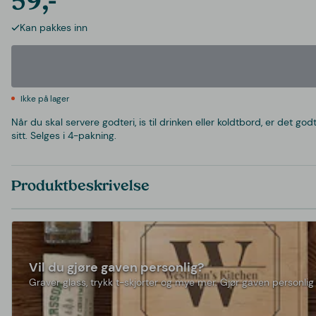
59,-
Kan pakkes inn
Ikke på lager
Når du skal servere godteri, is til drinken eller koldtbord, er det g
sitt. Selges i 4-pakning.
Produktbeskrivelse
Vil du gjøre gaven personlig?
Graver glass, trykk t-skjorter og mye mer. Gjør gaven personlig 