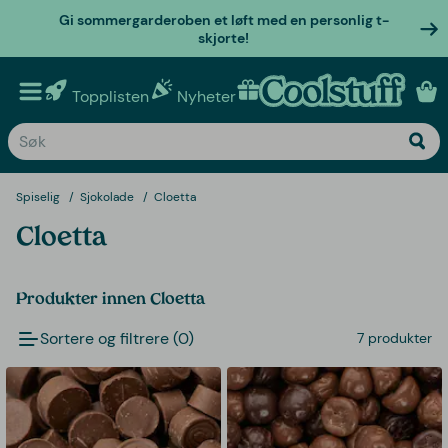
Gi sommergarderoben et løft med en personlig t-
skjorte!
Topplisten
Nyheter
Personlige gaver
Spiselig
Sjokolade
Cloetta
Cloetta
Produkter innen Cloetta
Sortere og filtrere (0)
7 produkter