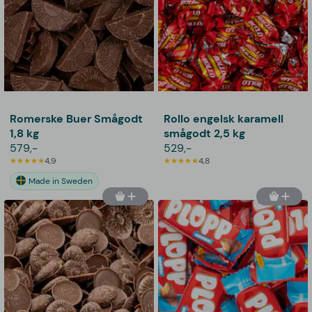
Romerske Buer Smågodt
Rollo engelsk karamell
1,8 kg
smågodt 2,5 kg
579,-
529,-
4,9
4,8
Made in Sweden