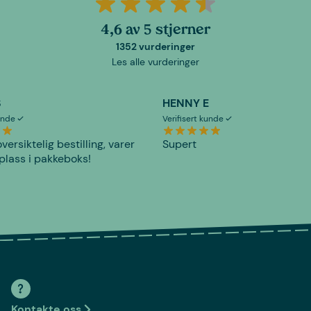
4,6 av 5 stjerner
1352 vurderinger
Les alle vurderinger
S
HENNY E
kunde
Verifisert kunde
versiktelig bestilling, varer
Supert
plass i pakkeboks!
Kontakte oss