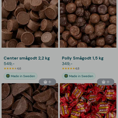
Center smågodt 2,2 kg
Polly Smågodt 1,5 kg
549,-
349,-
4,6
4,8
Made in Sweden
Made in Sweden