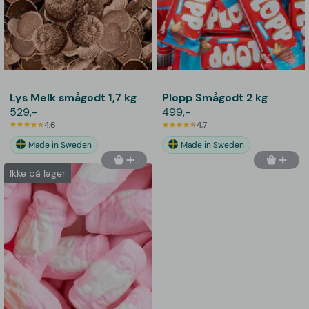
Lys Melk smågodt 1,7 kg
Plopp Smågodt 2 kg
529,-
499,-
4,6
4,7
Made in Sweden
Made in Sweden
Ikke på lager