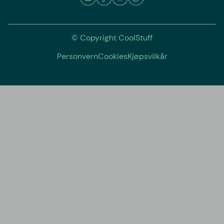
© Copyright CoolStuff
Personvern
Cookies
Kjøpsvilkår