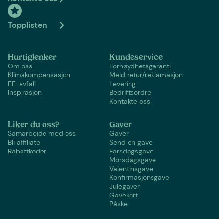
Topplisten
Hurtiglenker
Kundeservice
Om oss
Fornøydhetsgaranti
Klimakompensasjon
Meld retur/reklamasjon
EE-avfall
Levering
Inspirasjon
Bedriftsordre
Kontakte oss
Liker du oss?
Gaver
Samarbeide med oss
Gaver
Bli affiliate
Send en gave
Rabattkoder
Farsdagsgave
Morsdagsgave
Valentinsgave
Konfirmasjonsgave
Julegaver
Gavekort
Påske