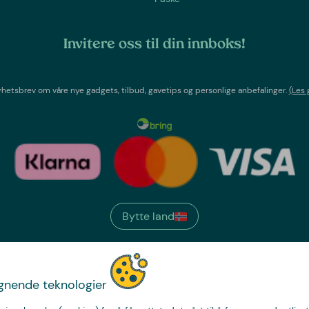
Invitere oss til din innboks!
etsbrev om våre nye gadgets, tilbud, gavetips og personlige anbefalinger.
(Les 
Bytte land
We have
ignende teknologier
just the thing.