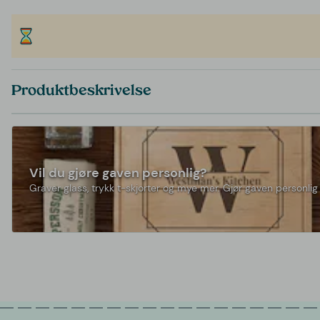
Produktbeskrivelse
Vil du gjøre gaven personlig?
Graver glass, trykk t-skjorter og mye mer. Gjør gaven personlig 