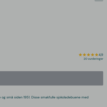
4,9
20 vurderinger
ore og små siden 1951. Disse smakfulle sjokoladebuene med