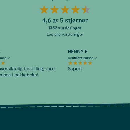
4,6 av 5 stjerner
1352 vurderinger
Les alle vurderinger
S
HENNY E
kunde
Verifisert kunde
versiktelig bestilling, varer
Supert
plass i pakkeboks!