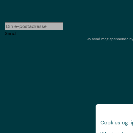
Send
Ja, send meg spennende nyh
Cookies og l