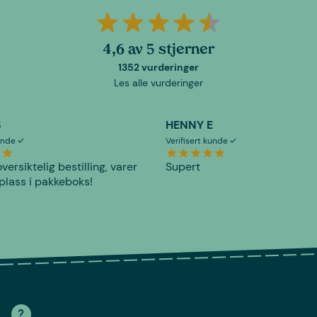
4,6 av 5 stjerner
1352 vurderinger
Les alle vurderinger
S
HENNY E
kunde
Verifisert kunde
versiktelig bestilling, varer
Supert
plass i pakkeboks!