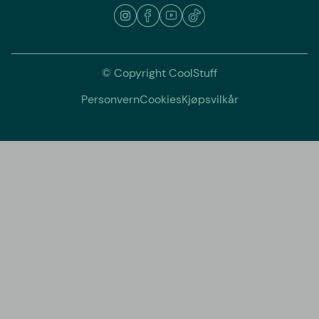
© Copyright CoolStuff
Personvern
Cookies
Kjøpsvilkår