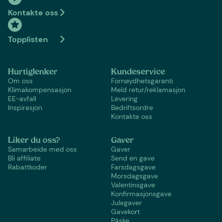
Kontakte oss
Topplisten
Hurtiglenker
Kundeservice
Om oss
Fornøydhetsgaranti
Klimakompensasjon
Meld retur/reklamasjon
EE-avfall
Levering
Inspirasjon
Bedriftsordre
Kontakte oss
Liker du oss?
Gaver
Samarbeide med oss
Gaver
Bli affiliate
Send en gave
Rabattkoder
Farsdagsgave
Morsdagsgave
Valentinsgave
Konfirmasjonsgave
Julegaver
Gavekort
Påske