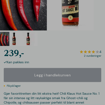
239,-
4
2 vurderinger
Kan pakkes inn
Legg i handlekurven
Få på lager
Gjør favorittretten din litt ekstra heit! Chili Klaus Hot Sauce No. 1
får sin intense og litt røykaktige smak fra Ghost-chili og
Chipotle, og chilisausen passer perfekt til blant annet