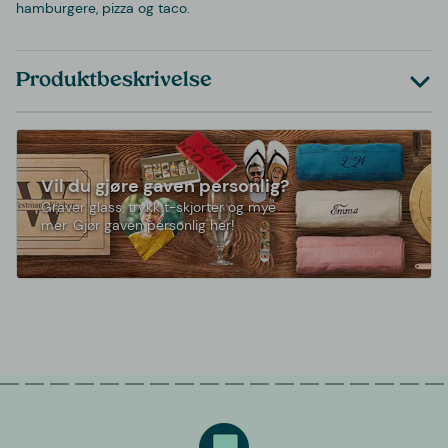
hamburgere, pizza og taco.
Produktbeskrivelse
Vil du gjøre gaven personlig?
Graver glass, trykk t-skjorter og mye
mer. Gjør gaven personlig her!