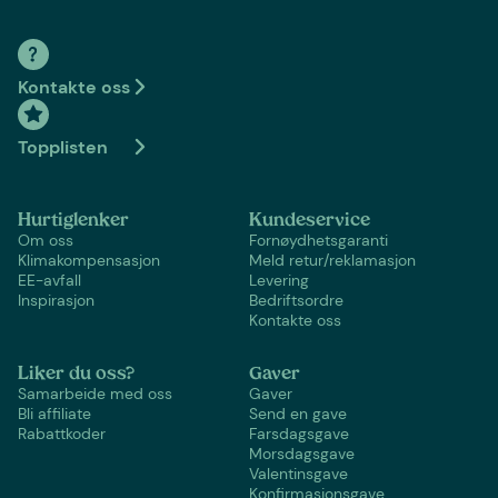
Kontakte oss
Topplisten
Hurtiglenker
Kundeservice
Om oss
Fornøydhetsgaranti
Klimakompensasjon
Meld retur/reklamasjon
EE-avfall
Levering
Inspirasjon
Bedriftsordre
Kontakte oss
Liker du oss?
Gaver
Samarbeide med oss
Gaver
Bli affiliate
Send en gave
Rabattkoder
Farsdagsgave
Morsdagsgave
Valentinsgave
Konfirmasjonsgave