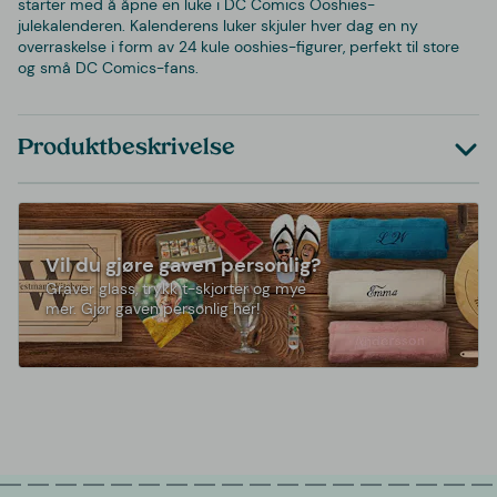
starter med å åpne en luke i DC Comics Ooshies-
julekalenderen. Kalenderens luker skjuler hver dag en ny
overraskelse i form av 24 kule ooshies-figurer, perfekt til store
og små DC Comics-fans.
Produktbeskrivelse
Vil du gjøre gaven personlig?
Graver glass, trykk t-skjorter og mye
mer. Gjør gaven personlig her!