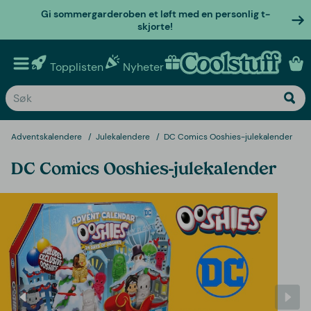
Gi sommergarderoben et løft med en personlig t-
skjorte!
Topplisten
Nyheter
Personlige gaver
Adventskalendere
Julekalendere
DC Comics Ooshies-julekalender
DC Comics Ooshies-julekalender