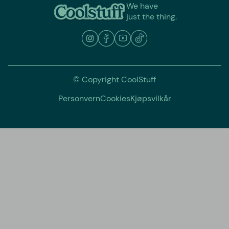
We have
just the thing.
© Copyright CoolStuff
Personvern
Cookies
Kjøpsvilkår