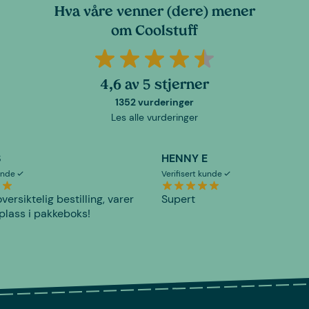
Hva våre venner (dere) mener
om Coolstuff
4,6 av 5 stjerner
1352 vurderinger
Les alle vurderinger
S
HENNY E
kunde
Verifisert kunde
versiktelig bestilling, varer
Supert
plass i pakkeboks!