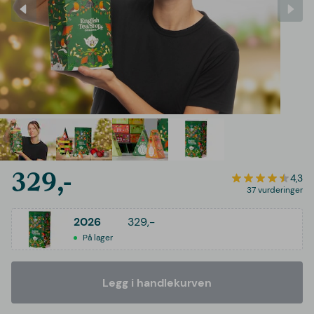
329,-
4,3
37 vurderinger
2026
329,-
På lager
Legg i handlekurven