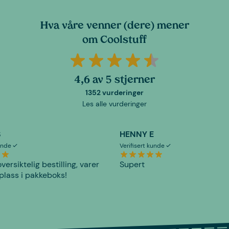
Hva våre venner (dere) mener
om Coolstuff
4,6 av 5 stjerner
1352 vurderinger
Les alle vurderinger
S
HENNY E
kunde
Verifisert kunde
versiktelig bestilling, varer
Supert
plass i pakkeboks!