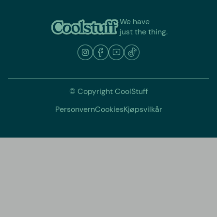
We have
just the thing.
© Copyright CoolStuff
Personvern
Cookies
Kjøpsvilkår