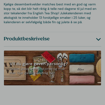
Kjølige desemberkvelder matches best med en god og varm
kopp te, så det blir helt riktig å telle ned dagene til jul med en
stor tekalender fra English Tea Shop! Julekalenderen med
økologisk te inneholder 13 forskjellige smaker i 25 luker, og
kalenderen er selvfølgelig både fin og julete å se på.
Produktbeskrivelse
Vil du gjøre gaven personlig?
Graver glass, trykk t-skjorter og mye
mer. Gjør gaven personlig her!