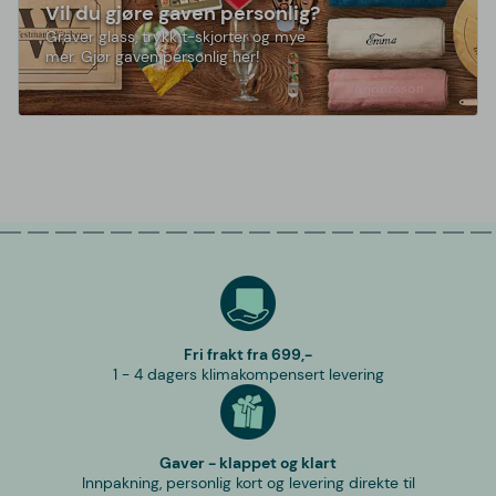
Vil du gjøre gaven personlig?
Graver glass, trykk t-skjorter og mye
mer. Gjør gaven personlig her!
Fri frakt fra 699,-
1 - 4 dagers klimakompensert levering
Gaver - klappet og klart
Innpakning, personlig kort og levering direkte til