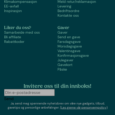
Klimakompensasjon
Meld retur/reklamasjon
EE-avfall
Levering
Inspirasjon
Bedriftsordre
Kontakte oss
Liker du oss?
Gaver
Samarbeide med oss
Gaver
Bli affiliate
Send en gave
Rabattkoder
Farsdagsgave
Morsdagsgave
Valentinsgave
Konfirmasjonsgave
Julegaver
Gavekort
Påske
Invitere oss til din innboks!
Send
Ja, send meg spennende nyhetsbrev om våre nye gadgets, tilbud,
gavetips og personlige anbefalinger.
(Les gjerne vår personvernpolicy)