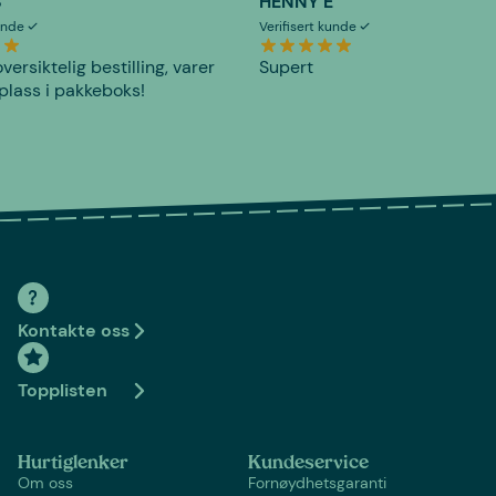
S
HENNY E
kunde
Verifisert kunde
versiktelig bestilling, varer
Supert
plass i pakkeboks!
Kontakte oss
Topplisten
Hurtiglenker
Kundeservice
Om oss
Fornøydhetsgaranti