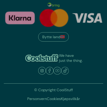
Bytte land
We have
just the thing.
© Copyright CoolStuff
Personvern
Cookies
Kjøpsvilkår