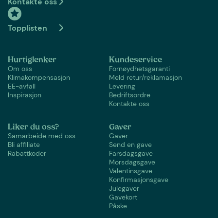
Kontakte oss
Topplisten
Hurtiglenker
Kundeservice
Om oss
Fornøydhetsgaranti
Klimakompensasjon
Meld retur/reklamasjon
EE-avfall
Levering
Inspirasjon
Bedriftsordre
Kontakte oss
Liker du oss?
Gaver
Samarbeide med oss
Gaver
Bli affiliate
Send en gave
Rabattkoder
Farsdagsgave
Morsdagsgave
Valentinsgave
Konfirmasjonsgave
Julegaver
Gavekort
Påske