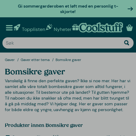
Gi sommergarderoben et løft med en personlig t-
skjorte!
Topplisten
Nyheter
Personlige gaver
Gaver
Gaver etter tema
Bomsikre gaver
Bomsikre gaver
Vanskelig å finne den perfekte gaven? Ikke si noe mer. Her har vi
samlet alle våre totalt bombesikre gaver som alltid fungerer, i
alle situasjoner. Til bestemor ute på landet? Til gutten hjemme?
Til naboen du ikke snakker så ofte med, men har blitt tvunget til
å gå på middag med? Vi hjelper deg. Her er gaver som passer
for både eldre og yngre, uavhengig av kjønn og personlighet.
Produkter innen Bomsikre gaver