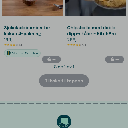
Sjokoladebomber for
Chipsbolle med doble
kakao 4-pakning
dipp-skåler - KitchPro
199,-
269,-
4,1
4,4
Made in Sweden
Side 1 av 1
Tilbake til toppen