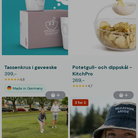
Tassenkrus i gaveeske
Potetgull- och dippskål -
399,-
KitchPro
4,8
269,-
4,7
Made in Germany
3 for 2