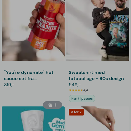
"You're dynamite" hot
Sweatshirt med
sauce set fra
fotocollage - 90s design
Thoughtfully
319,-
549,-
4,4
Kan tilpasses
3 for 2