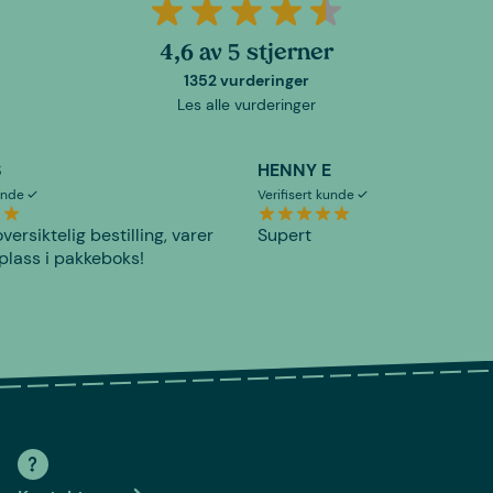
4,6 av 5 stjerner
1352 vurderinger
Les alle vurderinger
S
HENNY E
kunde
Verifisert kunde
versiktelig bestilling, varer
Supert
plass i pakkeboks!