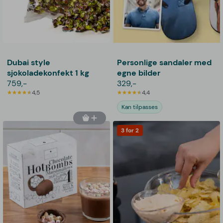
Dubai style
Personlige sandaler med
sjokoladekonfekt 1 kg
egne bilder
759,-
329,-
4,5
4,4
Kan tilpasses
3 for 2