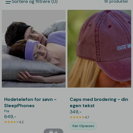
Sortere og filtrere (0)
18 produkter
Hodetelefon for søvn -
Caps med brodering - din
SleepPhones
egen tekst
Fra
349,-
649,-
4,7
4,2
Kan tilpasses