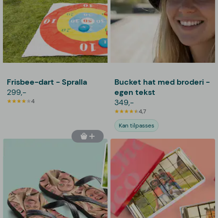
Frisbee-dart - Spralla
Bucket hat med broderi -
299,-
egen tekst
4
349,-
4,7
Kan tilpasses