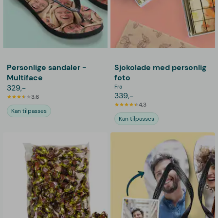
Personlige sandaler -
Sjokolade med personlig
Multiface
foto
329,-
Fra
339,-
3,6
4,3
Kan tilpasses
Kan tilpasses