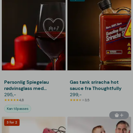
Personlig Spiegelau
Gas tank sriracha hot
rødvinsglass med
sauce fra Thoughtfully
gravering - Hjerte
295,-
299,-
4,8
3,5
Kan tilpasses
3 for 2