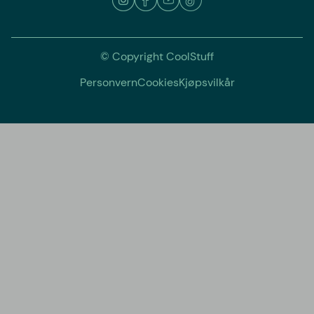
© Copyright CoolStuff
Personvern
Cookies
Kjøpsvilkår