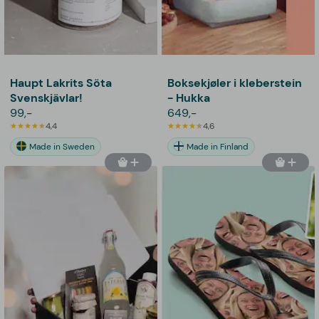
Haupt Lakrits Söta
Boksekjøler i kleberstein
Svenskjävlar!
- Hukka
99,-
649,-
4,4
4,6
Made in Sweden
Made in Finland