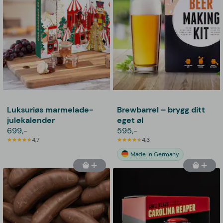
Luksuriøs marmelade-
Brewbarrel – brygg ditt
julekalender
eget øl
699,-
595,-
4,7
4,3
Made in Germany