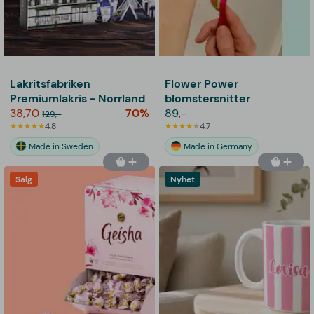
Lakritsfabriken
Flower Power
Premiumlakris - Norrland
blomstersnitter
38,70
70%
89,-
129,-
4,8
4,7
Made in Sweden
Made in Germany
Salg
Nyhet