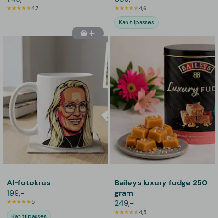
4,7
4,6
Kan tilpasses
AI-fotokrus
Baileys luxury fudge 250
199,-
gram
5
249,-
4,5
Kan tilpasses