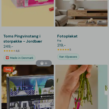
Toms Pingvinstang i
Fotoplakat
storpakke - Jordbær
Fra
219,-
249,-
5
4,6
Kan tilpasses
Made in Denmark
Salg