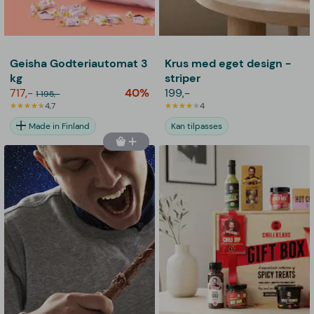
Geisha Godteriautomat 3
Krus med eget design -
kg
striper
717,-
40%
199,-
1 195,-
4,7
4
Made in Finland
Kan tilpasses