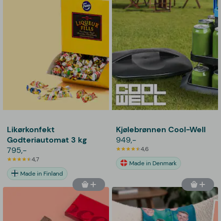
Likørkonfekt
Kjølebrønnen Cool-Well
Godteriautomat 3 kg
949,-
795,-
4,6
4,7
Made in Denmark
Made in Finland