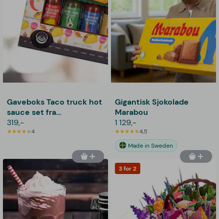
Gaveboks Taco truck hot
Gigantisk Sjokolade
sauce set fra
Marabou
Thoughtfully
319,-
1 129,-
4
4,5
Made in Sweden
3 for 2