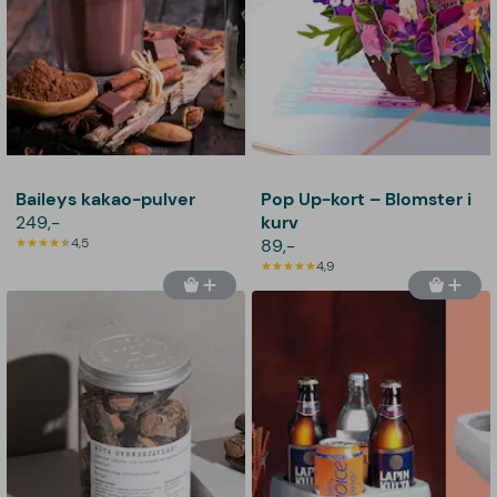
Baileys kakao-pulver
Pop Up-kort – Blomster i
249,-
kurv
4,5
89,-
4,9