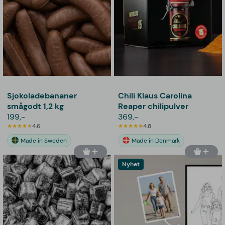
Sjokoladebananer
Chili Klaus Carolina
smågodt 1,2 kg
Reaper chilipulver
199,-
369,-
4,6
4,8
Made in Sweden
Made in Denmark
Nyhet