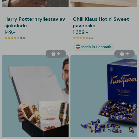
Harry Potter tryllestav av
Chili Klaus Hot n' Sweet
sjokolade
gaveeske
149,-
1 389,-
4,4
4,4
Made in Denmark