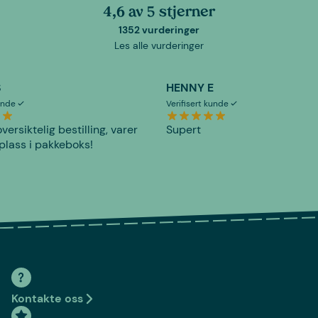
4,6 av 5 stjerner
1352 vurderinger
Les alle vurderinger
S
HENNY E
kunde
Verifisert kunde
versiktelig bestilling, varer
Supert
plass i pakkeboks!
Kontakte oss