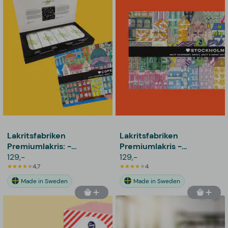
Lakritsfabriken
Lakritsfabriken
Premiumlakris: -
Premiumlakris -
Copenhagen
129,-
Stockholm
129,-
4,7
4
Made in Sweden
Made in Sweden