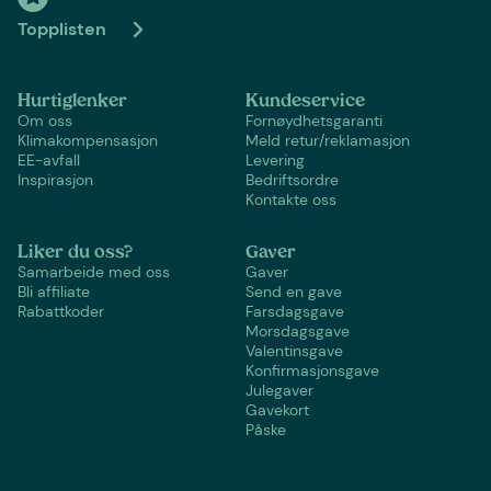
Topplisten
Hurtiglenker
Kundeservice
Om oss
Fornøydhetsgaranti
Klimakompensasjon
Meld retur/reklamasjon
EE-avfall
Levering
Inspirasjon
Bedriftsordre
Kontakte oss
Liker du oss?
Gaver
Samarbeide med oss
Gaver
Bli affiliate
Send en gave
Rabattkoder
Farsdagsgave
Morsdagsgave
Valentinsgave
Konfirmasjonsgave
Julegaver
Gavekort
Påske