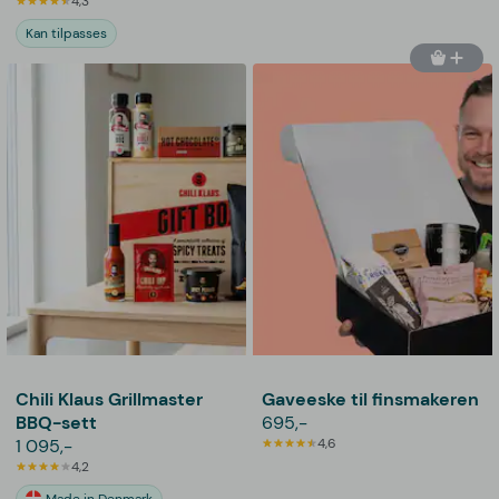
4,3
Thoughtfully
Kan tilpasses
Chili Klaus Grillmaster
Gaveeske til finsmakeren
BBQ-sett
695,-
1 095,-
4,6
4,2