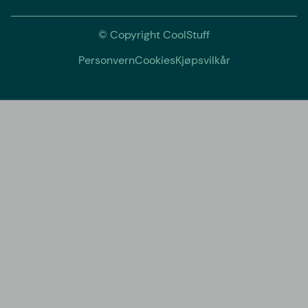
© Copyright CoolStuff
Personvern
Cookies
Kjøpsvilkår