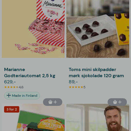
Marianne
Toms mini skilpadder
Godteriautomat 2,5 kg
mørk sjokolade 120 gram
629,-
89,-
4,6
5
Made in Finland
3 for 2