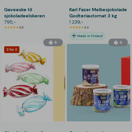
Gaveeske til
Karl Fazer Melkesjokolade
sjokoladeelskeren
Godteriautomat 3 kg
795,-
1 239,-
4,8
4,4
Made in Finland
3 for 2