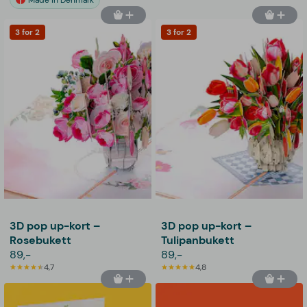
Made in Denmark
3 for 2
3 for 2
3D pop up-kort –
3D pop up-kort –
Rosebukett
Tulipanbukett
89,-
89,-
4,7
4,8