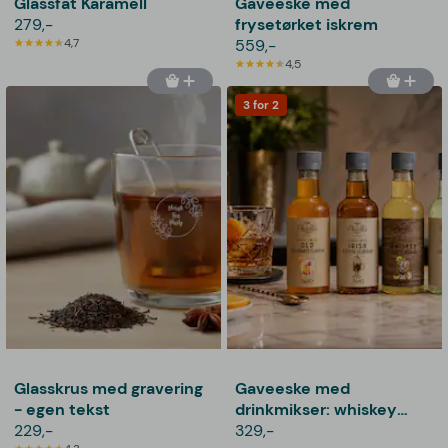
Glassfat Karamell
Gaveeske med
279,-
frysetørket iskrem
4,7
559,-
4,5
3 for 2
Glasskrus med gravering
Gaveeske med
- egen tekst
drinkmikser: whiskey
229,-
cocktail mixers fra
329,-