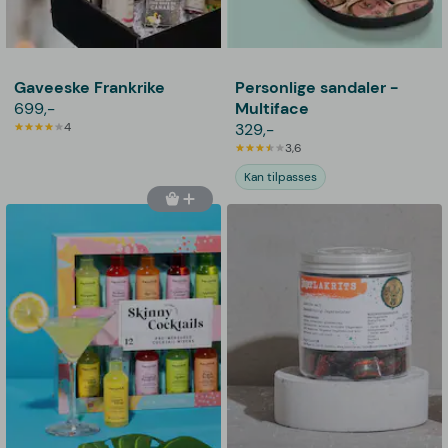
Gaveeske Frankrike
Personlige sandaler -
699,-
Multiface
4
329,-
3,6
Kan tilpasses