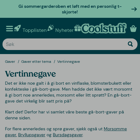
Gi sommergarderoben et løft med en personlig t-
skjorte!
Topplisten
Nyheter
Personlige gaver
Gaver
Gaver etter tema
Vertinnegave
Vertinnegave
Det er ikke noe galt i å gi bort en vinflaske, blomsterbukett eller
konfekteske i gå-bort-gave. Men hadde det ikke vært morsomt
å gi bort noe annerledes, morsomt eller litt sprøtt? En gå-bort-
gave det virkelig blir satt pris på?
Klart det! Derfor har vi samlet våre beste gå-bort-gaver på
denne siden.
For flere annerledes og sprø gaver, sjekk også ut
Morsomme
gaver
,
Bryllupsgaver
og
Bursdagsgaver
.