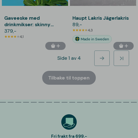
Gaveeske med
Haupt Lakris Jägerlakris
drinkmikser: skinny
89,-
cocktails - thoughtfully
379,-
4,3
4,1
Made in Sweden
Side 1 av 4
Tilbake til toppen
Fri frakt fra 699,-