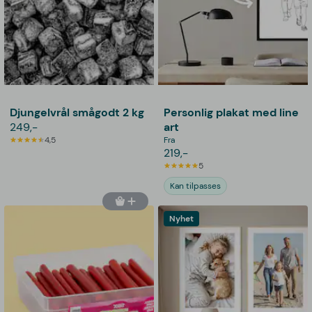
Djungelvrål smågodt 2 kg
Personlig plakat med line
249,-
art
4,5
Fra
219,-
5
Kan tilpasses
Nyhet