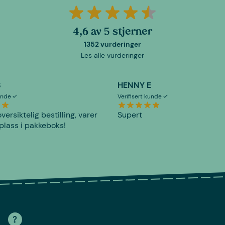
4,6 av 5 stjerner
1352 vurderinger
Les alle vurderinger
S
HENNY E
kunde
Verifisert kunde
versiktelig bestilling, varer
Supert
plass i pakkeboks!