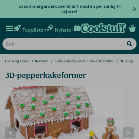
Gi sommergarderoben et løft med en personlig t-
skjorte!
Topplisten
Nyheter
Personlige gaver
Hjem og Hage
Kjøkken
Kjøkkenredskap & Kjøkkentilbehør
3D-pepper
3D-pepperkakeformer