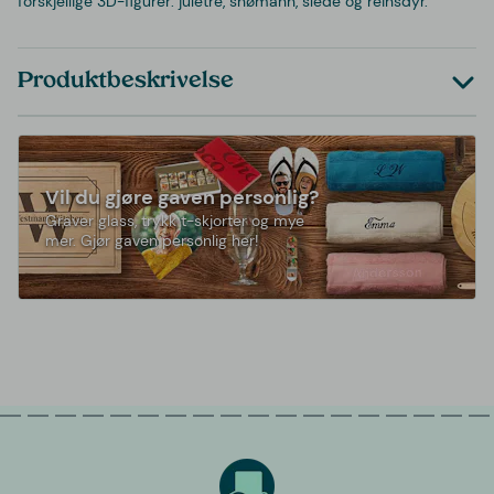
forskjellige 3D-figurer: juletre, snømann, slede og reinsdyr.
Produktbeskrivelse
Vil du gjøre gaven personlig?
Graver glass, trykk t-skjorter og mye
mer. Gjør gaven personlig her!