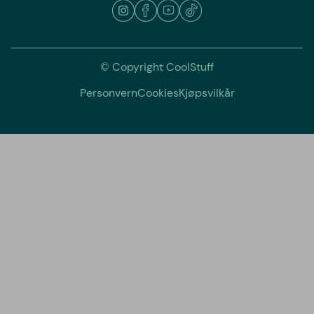
© Copyright CoolStuff
Personvern
Cookies
Kjøpsvilkår