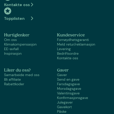
Kontakte oss
Topplisten
Hurtiglenker
Kundeservice
Om oss
Fornøydhetsgaranti
Klimakompensasjon
Meld retur/reklamasjon
EE-avfall
Levering
Inspirasjon
Bedriftsordre
Kontakte oss
Liker du oss?
Gaver
Samarbeide med oss
Gaver
Bli affiliate
Send en gave
Rabattkoder
Farsdagsgave
Morsdagsgave
Valentinsgave
Konfirmasjonsgave
Julegaver
Gavekort
Påske