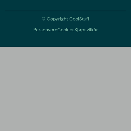
© Copyright CoolStuff
Personvern
Cookies
Kjøpsvilkår