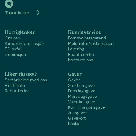
Topplisten
Hurtiglenker
Kundeservice
Om oss
Fornøydhetsgaranti
Klimakompensasjon
Meld retur/reklamasjon
EE-avfall
Levering
Inspirasjon
Bedriftsordre
Kontakte oss
Liker du oss?
Gaver
Samarbeide med oss
Gaver
Bli affiliate
Send en gave
Rabattkoder
Farsdagsgave
Morsdagsgave
Valentinsgave
Konfirmasjonsgave
Julegaver
Gavekort
Påske