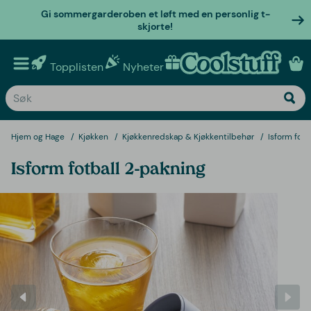
Gi sommergarderoben et løft med en personlig t-
skjorte!
Topplisten
Nyheter
Personlige gaver
Hjem og Hage
Kjøkken
Kjøkkenredskap & Kjøkkentilbehør
Isform fotb
Isform fotball 2-pakning