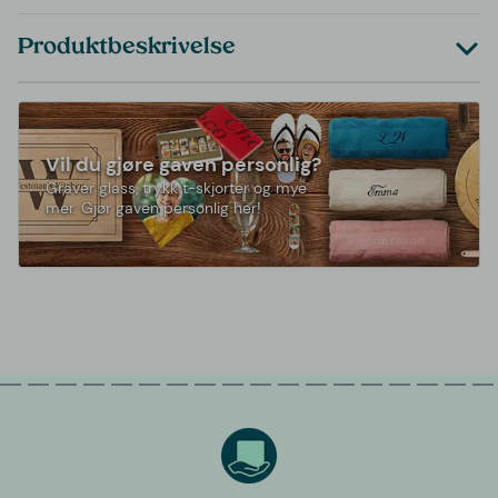
Produktbeskrivelse
Vil du gjøre gaven personlig?
Graver glass, trykk t-skjorter og mye
mer. Gjør gaven personlig her!