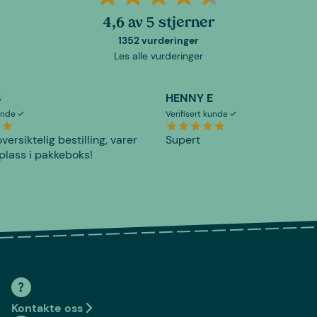
4,6 av 5 stjerner
1352 vurderinger
Les alle vurderinger
S
HENNY E
kunde
Verifisert kunde
versiktelig bestilling, varer
Supert
plass i pakkeboks!
Kontakte oss