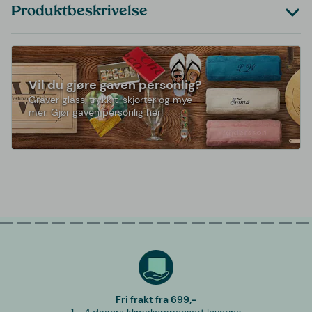
Produktbeskrivelse
Vil du gjøre gaven personlig?
Graver glass, trykk t-skjorter og mye
mer. Gjør gaven personlig her!
Fri frakt fra 699,-