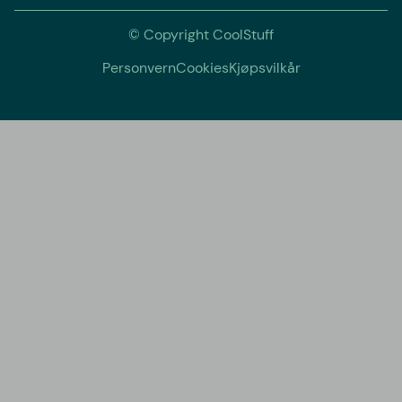
© Copyright CoolStuff
Personvern
Cookies
Kjøpsvilkår