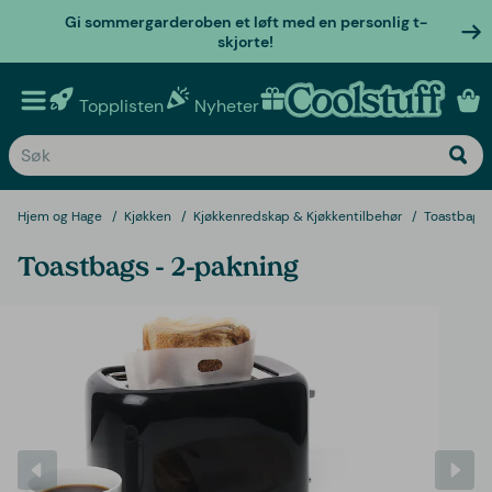
Gi sommergarderoben et løft med en personlig t-
skjorte!
Topplisten
Nyheter
Personlige gaver
Hjem og Hage
Kjøkken
Kjøkkenredskap & Kjøkkentilbehør
Toastbags 
Toastbags - 2-pakning