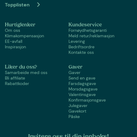
Topplisten
Hurtiglenker
Kundeservice
Om oss
Fornøydhetsgaranti
Klimakompensasjon
Meld retur/reklamasjon
EE-avfall
Levering
Inspirasjon
Bedriftsordre
Kontakte oss
Liker du oss?
Gaver
Samarbeide med oss
Gaver
Bli affiliate
Send en gave
Rabattkoder
Farsdagsgave
Morsdagsgave
Valentinsgave
Konfirmasjonsgave
Julegaver
Gavekort
Påske
Invitere oss til din innboks!