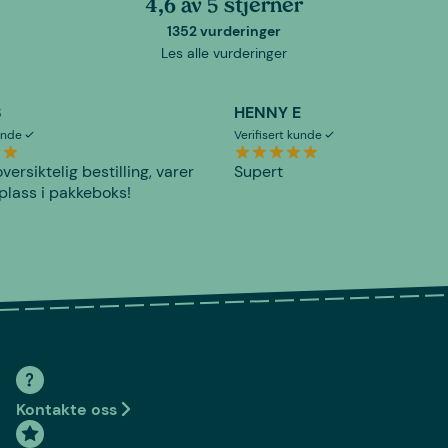
4,6 av 5 stjerner
1352 vurderinger
Les alle vurderinger
S
HENNY E
kunde
Verifisert kunde
versiktelig bestilling, varer
Supert
plass i pakkeboks!
Kontakte oss