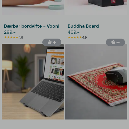
Bærbar bordvifte - Vooni
Buddha Board
299,-
469,-
4,8
4,9