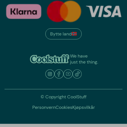
Bytte land
We have
just the thing.
© Copyright CoolStuff
Personvern
Cookies
Kjøpsvilkår