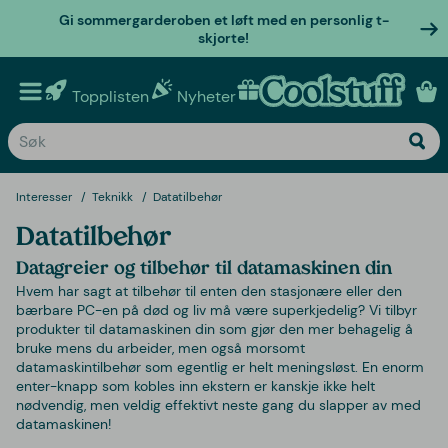
Gi sommergarderoben et løft med en personlig t-
skjorte!
Topplisten
Nyheter
Personlige gaver
Interesser
Teknikk
Datatilbehør
Datatilbehør
Datagreier og tilbehør til datamaskinen din
Hvem har sagt at tilbehør til enten den stasjonære eller den
bærbare PC-en på død og liv må være superkjedelig? Vi tilbyr
produkter til datamaskinen din som gjør den mer behagelig å
bruke mens du arbeider, men også morsomt
datamaskintilbehør som egentlig er helt meningsløst. En enorm
enter-knapp som kobles inn ekstern er kanskje ikke helt
nødvendig, men veldig effektivt neste gang du slapper av med
datamaskinen!