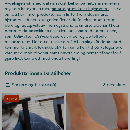
Avdelingen vår med datamaskintilbehør på nett minner ellers
mye om kategorien med
smarte produkter til hjemmet
– selv
om du her finner produkter som løfter frem det smarte
hjemmet! I denne kategorien finner du for eksempel laptop-
bord og laptop-stativ, men også andre, smarte tilbehør til den
bærbare datamaskinen eller den stasjonære datamaskinen,
som USB-vifter, USB-skrivebordslamper og de tøffeste
minnekortene. Har du et ønske om å bli en slags Buddha når det
kommer til smart teknikkbruk? Ta i så fall en titt på kategoriene
våre med
mobiltilbehør
samt
høyttalere og høretelefoner
for å
gjøre livet komplett med enda flere ting!
Produkter innen Datatilbehør
Sortere og filtrere (0)
8 produkter
3 for 2