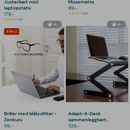
Justerbart mini
Musematte
laptopstativ
99,-
179,-
4,4
4,1
3 for 2
Briller med blålysfilter -
Adapt-A-Desk
Zenkuru
sammenleggbart
99,-
laptopbord
329,-