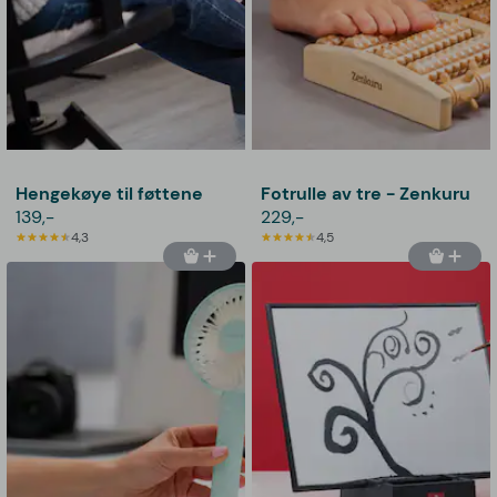
Hengekøye til føttene
Fotrulle av tre - Zenkuru
139,-
229,-
4,3
4,5