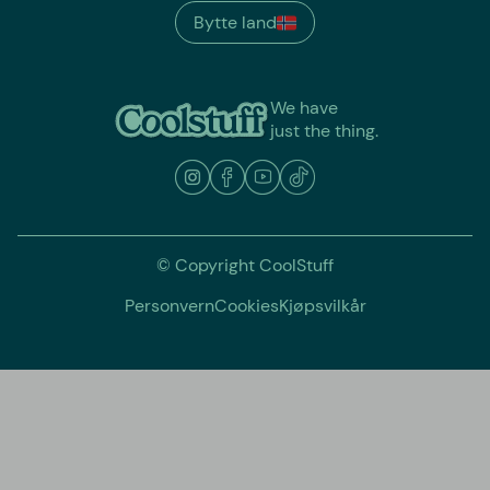
Bytte land
We have
just the thing.
© Copyright CoolStuff
Personvern
Cookies
Kjøpsvilkår