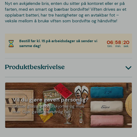
Nyt en avkjølende bris, enten du sitter på kontoret eller er på
farten, med en smart og bærbar bordvifte! Viften drives av et
opplabart batteri, har tre hastigheter og en avtakbar fot –
veksle mellom å bruke viften som bordvifte og håndvifte!
Bestill før kl. 15 på arbeidsdager så sender vi
06
|
58
|
20
samme dag!
tim.
min.
sek.
Produktbeskrivelse
Vil du gjøre gaven personlig?
Graver glass, trykk t-skjorter og mye
mer. Gjør gaven personlig her!