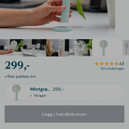
299,-
4,8
101 vurderinger
Kan pakkes inn
Mintgrønn
299,-
På lager
Legg i handlekurven