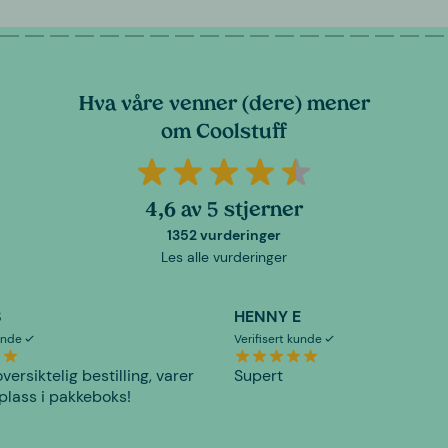
Hva våre venner (dere) mener
om Coolstuff
4,6 av 5 stjerner
1352 vurderinger
Les alle vurderinger
S
HENNY E
kunde
Verifisert kunde
versiktelig bestilling, varer
Supert
plass i pakkeboks!