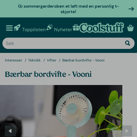
Gi sommergarderoben et løft med en personlig t-
skjorte!
Topplisten
Nyheter
Personlige gaver
Interesser
Teknikk
Vifter
Bærbar bordvifte - Vooni
Bærbar bordvifte - Vooni