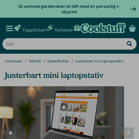
Gi sommergarderoben et løft med en personlig t-
skjorte!
Topplisten
Nyheter
Personlige gaver
Interesser
Teknikk
Datatilbehør
Justerbart mini laptopstativ
Justerbart mini laptopstativ