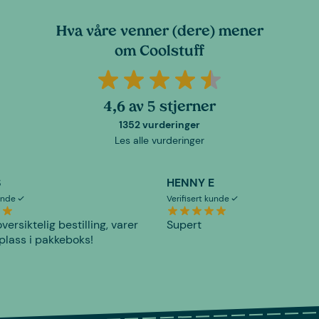
Hva våre venner (dere) mener
om Coolstuff
4,6 av 5 stjerner
1352 vurderinger
Les alle vurderinger
S
HENNY E
kunde
Verifisert kunde
versiktelig bestilling, varer
Supert
plass i pakkeboks!