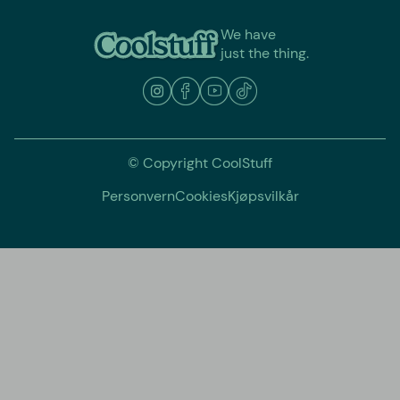
We have
just the thing.
© Copyright CoolStuff
Personvern
Cookies
Kjøpsvilkår