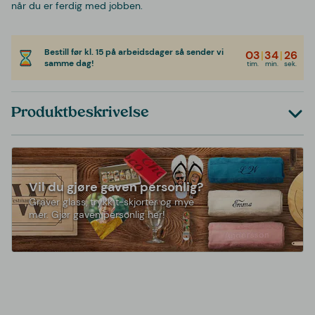
når du er ferdig med jobben.
Bestill før kl. 15 på arbeidsdager så sender vi
03
|
34
|
26
samme dag!
tim.
min.
sek.
Produktbeskrivelse
Vil du gjøre gaven personlig?
Graver glass, trykk t-skjorter og mye
mer. Gjør gaven personlig her!