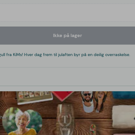
Ikke på lager
ra KiMs! Hver dag frem til julaften byr på en deilig overraskelse.
her!