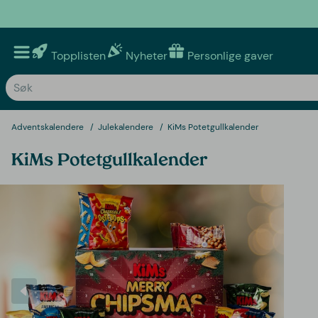
Topplisten
Nyheter
Personlige gaver
Adventskalendere
Julekalendere
KiMs Potetgullkalender
KiMs Potetgullkalender