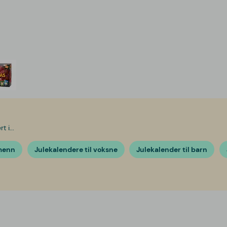
 i...
 menn
Julekalendere til voksne
Julekalender til barn