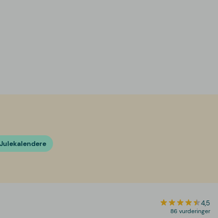
Julekalendere
4,5
86 vurderinger