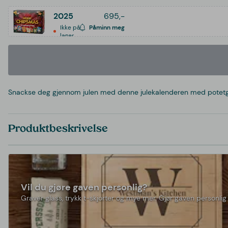
2025
695,-
Ikke på
Påminn meg
lager
Snackse deg gjennom julen med denne julekalenderen med potetgull f
Produktbeskrivelse
Vil du gjøre gaven personlig?
Graver glass, trykk t-skjorter og mye mer. Gjør gaven personlig 