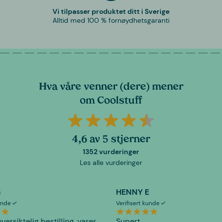
Vi tilpasser produktet ditt i Sverige
Alltid med 100 % fornøydhetsgaranti
Hva våre venner (dere) mener
om Coolstuff
4,6 av 5 stjerner
1352 vurderinger
Les alle vurderinger
S
HENNY E
kunde
Verifisert kunde
versiktelig bestilling, varer
Supert