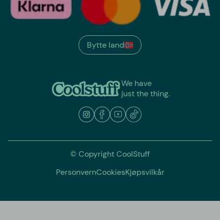
Bytte land
We have
just the thing.
© Copyright CoolStuff
Personvern
Cookies
Kjøpsvilkår