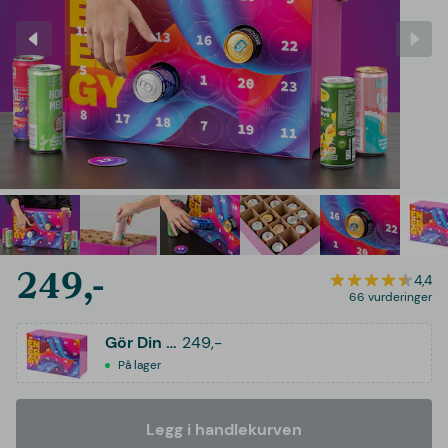
249,-
4,4
66 vurderinger
Gör Din Egen Energidryckskalender
249,-
På lager
Legg i handlekurven