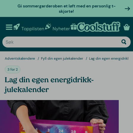
Gi sommergarderoben et løft med en personlig t-
skjorte!
Topplisten
Nyheter
Personlige gaver
Adventskalendere
Fyll din egen julekalender
Lag din egen energidrikk-j
3 for 2
Lag din egen energidrikk-
julekalender