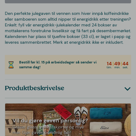
Den perfekte julegaven til vennen som hiver innpå koffeindrikke
eller samboeren som alltid nipper til energidrikk etter treningen?
Enkelt: fyll vår energidrikk-julekalender med 24 bokser av
mottakerens foretrukne livseliksir og få fart på desembermørket.
Kalenderen har plass til tjuefire bokser (33 cl), er laget i papp og
leveres sammenbrettet. Merk at energidrikk ikke er inkludert.
Bestill før kl. 15 på arbeidsdager så sender vi
14
|
49
|
44
samme dag!
tim.
min.
sek.
Produktbeskrivelse
Vil du gjøre gaven personlig?
Graver glass, trykk t-skjorter og mye
mer. Gjør gaven personlig her!