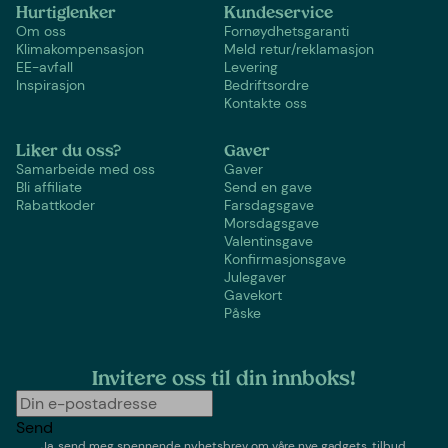
Hurtiglenker
Kundeservice
Om oss
Fornøydhetsgaranti
Klimakompensasjon
Meld retur/reklamasjon
EE-avfall
Levering
Inspirasjon
Bedriftsordre
Kontakte oss
Liker du oss?
Gaver
Samarbeide med oss
Gaver
Bli affiliate
Send en gave
Rabattkoder
Farsdagsgave
Morsdagsgave
Valentinsgave
Konfirmasjonsgave
Julegaver
Gavekort
Påske
Invitere oss til din innboks!
Send
Ja, send meg spennende nyhetsbrev om våre nye gadgets, tilbud,