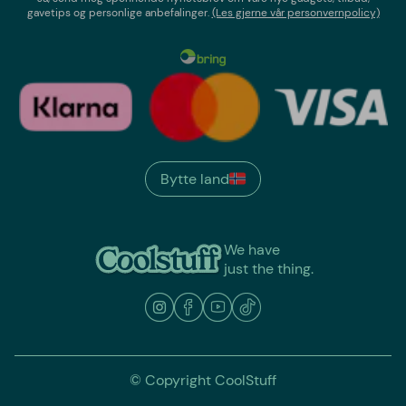
gavetips og personlige anbefalinger.
(Les gjerne vår personvernpolicy)
Bytte land
We have
just the thing.
© Copyright CoolStuff