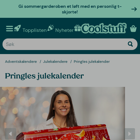
Gi sommergarderoben et løft med en personlig t-
skjorte!
Topplisten
Nyheter
Personlige gaver
Adventskalendere
Julekalendere
Pringles julekalender
Pringles julekalender