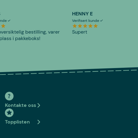
S
HENNY E
kunde
Verifisert kunde
versiktelig bestilling, varer
Supert
plass i pakkeboks!
Kontakte oss
Topplisten