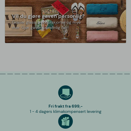
Vil du gjøre gaven personlig?
Graver glass, trykk t-skjorter og mye
mer. Gjør gaven personlig her!
Fri frakt fra 699,-
1 - 4 dagers klimakompensert levering