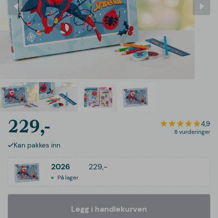
229,-
4,9
8 vurderinger
Kan pakkes inn
2026
229,-
På lager
Legg i handlekurven