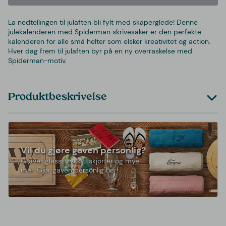
La nedtellingen til julaften bli fylt med skaperglede! Denne
julekalenderen med Spiderman skrivesaker er den perfekte
kalenderen for alle små helter som elsker kreativitet og action.
Hver dag frem til julaften byr på en ny overraskelse med
Spiderman-motiv.
Produktbeskrivelse
Vil du gjøre gaven personlig?
Graver glass, trykk t-skjorter og mye
mer. Gjør gaven personlig her!