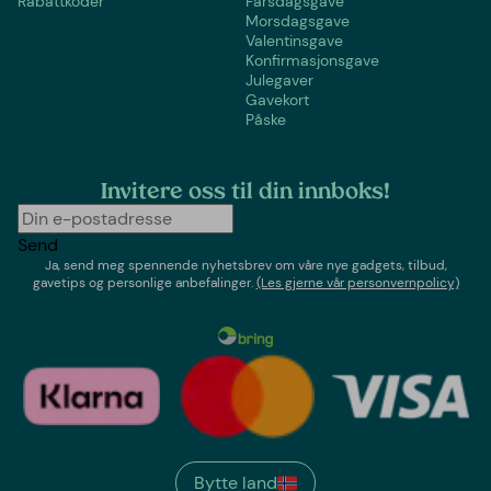
Rabattkoder
Farsdagsgave
Morsdagsgave
Valentinsgave
Konfirmasjonsgave
Julegaver
Gavekort
Påske
Invitere oss til din innboks!
Send
Ja, send meg spennende nyhetsbrev om våre nye gadgets, tilbud,
gavetips og personlige anbefalinger.
(Les gjerne vår personvernpolicy)
Bytte land