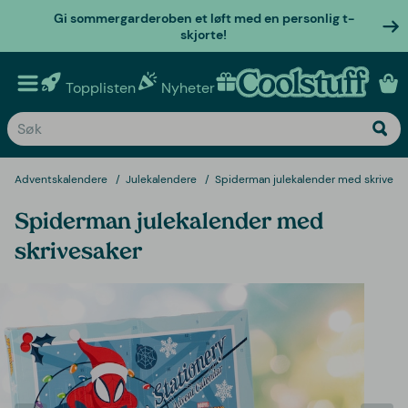
Gi sommergarderoben et løft med en personlig t-
skjorte!
Topplisten
Nyheter
Personlige gaver
Adventskalendere
Julekalendere
Spiderman julekalender med skrivesa
Spiderman julekalender med
skrivesaker