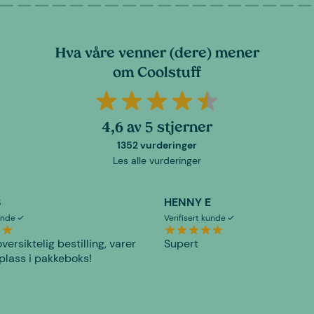
Hva våre venner (dere) mener
om Coolstuff
4,6 av 5 stjerner
1352 vurderinger
Les alle vurderinger
S
HENNY E
kunde
Verifisert kunde
versiktelig bestilling, varer
Supert
plass i pakkeboks!