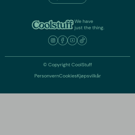
We have
just the thing.
© Copyright CoolStuff
Personvern
Cookies
Kjøpsvilkår