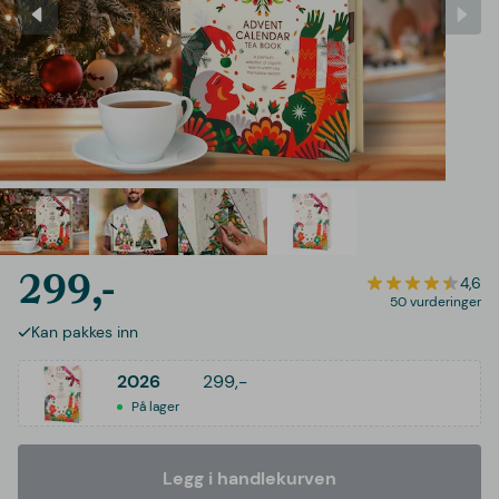
299,-
4,6
50 vurderinger
Kan pakkes inn
2026
299,-
På lager
Legg i handlekurven