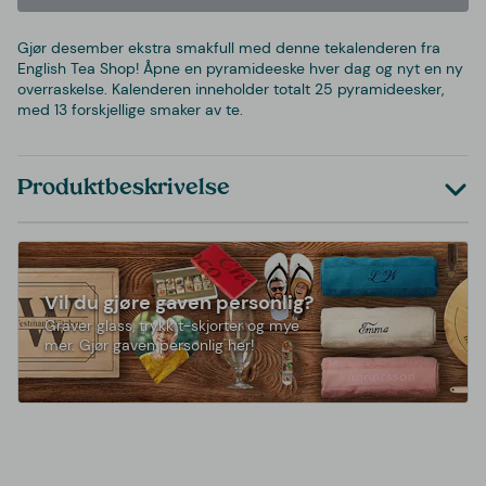
Gjør desember ekstra smakfull med denne tekalenderen fra
English Tea Shop! Åpne en pyramideeske hver dag og nyt en ny
overraskelse. Kalenderen inneholder totalt 25 pyramideesker,
med 13 forskjellige smaker av te.
Produktbeskrivelse
Vil du gjøre gaven personlig?
Graver glass, trykk t-skjorter og mye
mer. Gjør gaven personlig her!