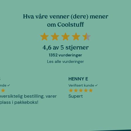
Hva våre venner (dere) mener
om Coolstuff
4,6 av 5 stjerner
1352 vurderinger
Les alle vurderinger
S
HENNY E
kunde
Verifisert kunde
versiktelig bestilling, varer
Supert
plass i pakkeboks!