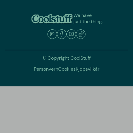
We have
just the thing.
© Copyright CoolStuff
Personvern
Cookies
Kjøpsvilkår