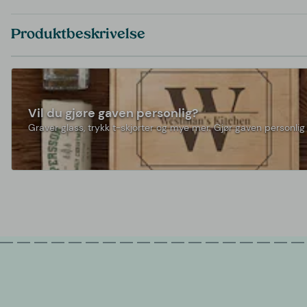
Produktbeskrivelse
Vil du gjøre gaven personlig?
Graver glass, trykk t-skjorter og mye mer. Gjør gaven personlig 