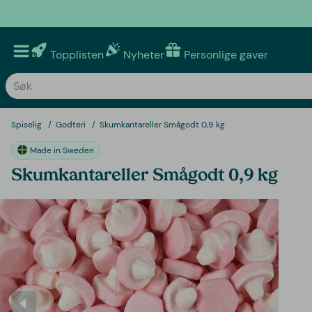
Topplisten
Nyheter
Personlige gaver
Spiselig
Godteri
Skumkantareller Smågodt 0,9 kg
Made in Sweden
Skumkantareller Smågodt 0,9 kg