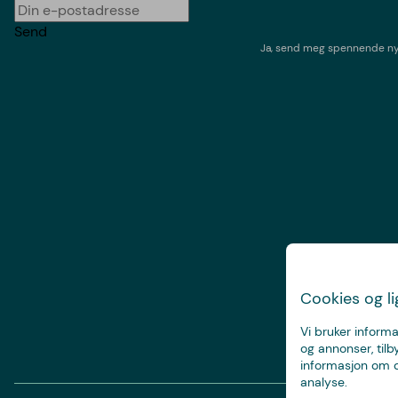
Send
Ja, send meg spennende nyh
Cookies og l
Vi bruker informa
og annonser, tilb
informasjon om d
analyse.