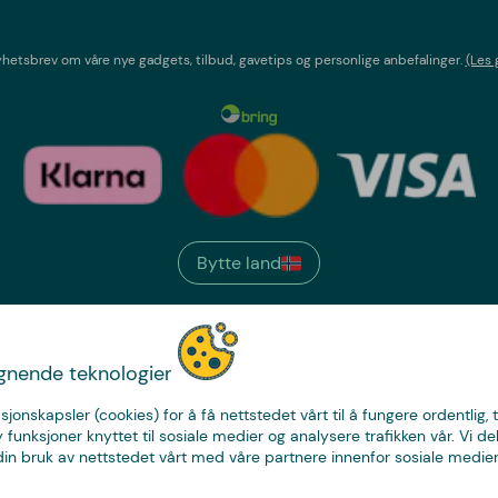
etsbrev om våre nye gadgets, tilbud, gavetips og personlige anbefalinger.
(Les 
Bytte land
We have
ignende teknologier
just the thing.
sjonskapsler (cookies) for å få nettstedet vårt til å fungere ordentlig, 
y funksjoner knyttet til sosiale medier og analysere trafikken vår. Vi de
in bruk av nettstedet vårt med våre partnere innenfor sosiale medier