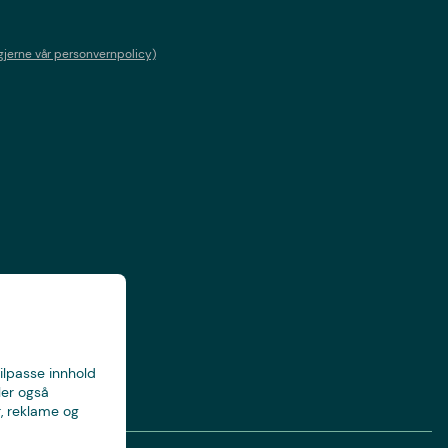
gjerne vår personvernpolicy)
tilpasse innhold
ler også
, reklame og