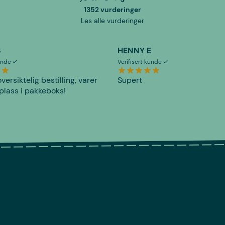
1352 vurderinger
Les alle vurderinger
S
HENNY E
kunde
Verifisert kunde
versiktelig bestilling, varer
Supert
plass i pakkeboks!