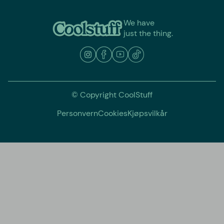
We have
just the thing.
© Copyright CoolStuff
Personvern
Cookies
Kjøpsvilkår