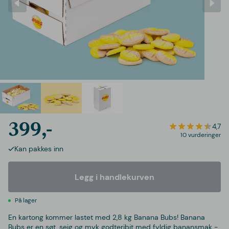
399,-
4,7
10 vurderinger
Kan pakkes inn
Legg i handlekurven
På lager
En kartong kommer lastet med 2,8 kg Banana Bubs! Banana
Bubs er en søt, seig og myk godteribit med fyldig banansmak -