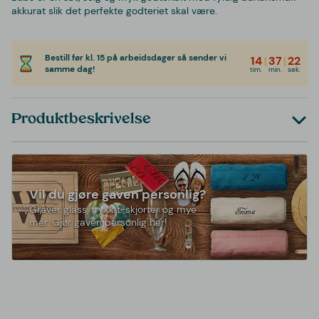
akkurat slik det perfekte godteriet skal være.
Bestill før kl. 15 på arbeidsdager så sender vi
14
|
37
|
22
samme dag!
tim.
min.
sek.
Produktbeskrivelse
Vil du gjøre gaven personlig?
Graver glass, trykk t-skjorter og mye
mer. Gjør gaven personlig her!