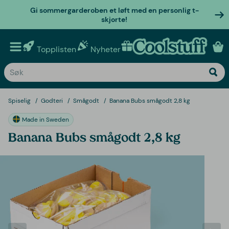
Gi sommergarderoben et løft med en personlig t-
skjorte!
Topplisten
Nyheter
Personlige gaver
Spiselig
Godteri
Smågodt
Banana Bubs smågodt 2,8 kg
Made in Sweden
Banana Bubs smågodt 2,8 kg