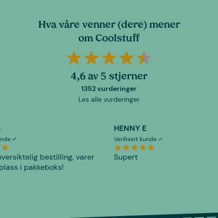
Hva våre venner (dere) mener
om Coolstuff
4,6 av 5 stjerner
1352 vurderinger
Les alle vurderinger
S
HENNY E
kunde
Verifisert kunde
versiktelig bestilling, varer
Supert
plass i pakkeboks!