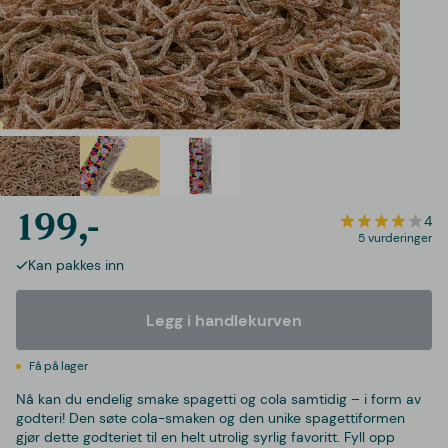
199,-
4
5 vurderinger
Kan pakkes inn
Legg i handlekurven
Få på lager
Nå kan du endelig smake spagetti og cola samtidig – i form av
godteri! Den søte cola-smaken og den unike spagettiformen
gjør dette godteriet til en helt utrolig syrlig favoritt. Fyll opp