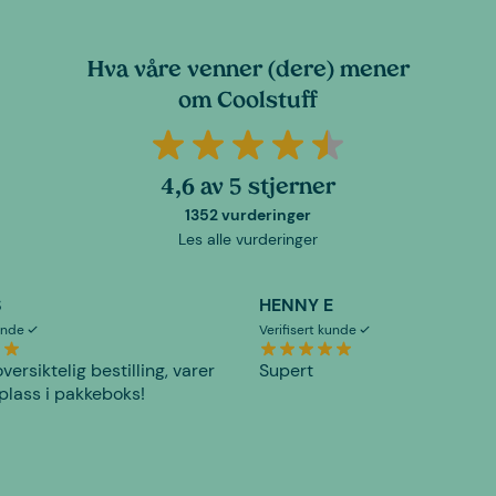
Hva våre venner (dere) mener
om Coolstuff
4,6 av 5 stjerner
1352 vurderinger
Les alle vurderinger
S
HENNY E
kunde
Verifisert kunde
versiktelig bestilling, varer
Supert
plass i pakkeboks!