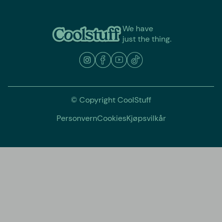
We have
just the thing.
© Copyright CoolStuff
Personvern
Cookies
Kjøpsvilkår