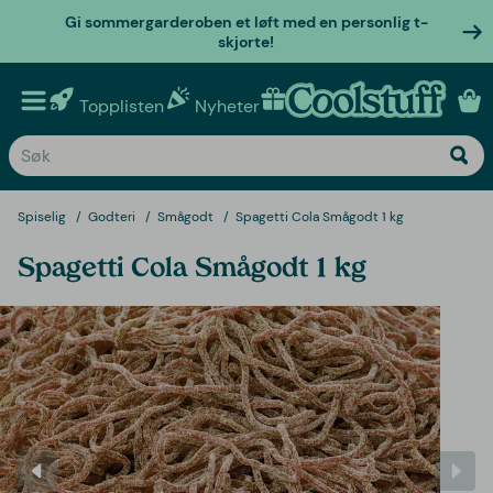
Gi sommergarderoben et løft med en personlig t-
skjorte!
Topplisten
Nyheter
Personlige gaver
Spiselig
Godteri
Smågodt
Spagetti Cola Smågodt 1 kg
Spagetti Cola Smågodt 1 kg