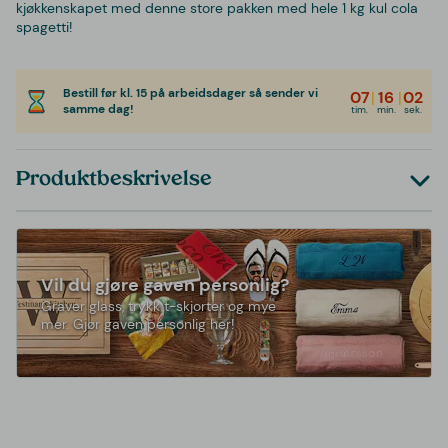
kjøkkenskapet med denne store pakken med hele 1 kg kul cola
spagetti!
Bestill før kl. 15 på arbeidsdager så sender vi
07
|
16
|
02
samme dag!
tim.
min.
sek.
Produktbeskrivelse
Vil du gjøre gaven personlig?
Graver glass, trykk t-skjorter og mye
mer. Gjør gaven personlig her!