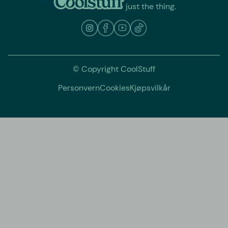
just the thing.
© Copyright CoolStuff
Personvern
Cookies
Kjøpsvilkår