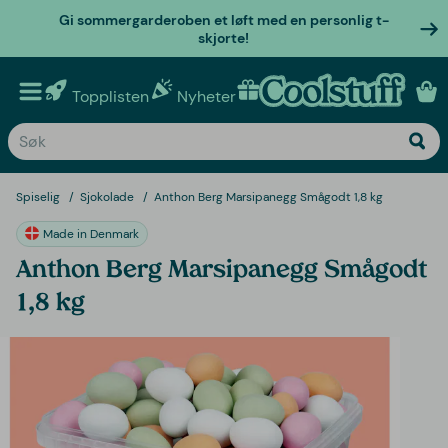
Gi sommergarderoben et løft med en personlig t-
skjorte!
Topplisten
Nyheter
Personlige gaver
Spiselig
Sjokolade
Anthon Berg Marsipanegg Smågodt 1,8 kg
Made in Denmark
Anthon Berg Marsipanegg Smågodt
1,8 kg