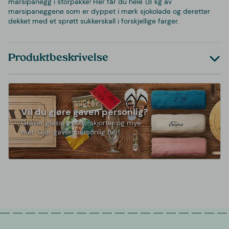
marsipanegg i storpakke! Her får du hele 1,8 kg av
marsipaneggene som er dyppet i mørk sjokolade og deretter
dekket med et sprøtt sukkerskall i forskjellige farger.
Produktbeskrivelse
Vil du gjøre gaven personlig?
Graver glass, trykk t-skjorter og mye
mer. Gjør gaven personlig her!