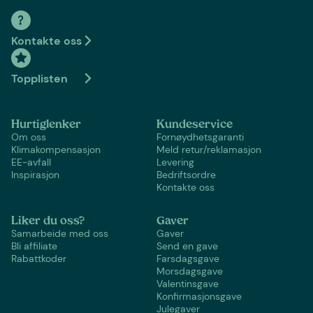
Kontakte oss
Topplisten
Hurtiglenker
Kundeservice
Om oss
Fornøydhetsgaranti
Klimakompensasjon
Meld retur/reklamasjon
EE-avfall
Levering
Inspirasjon
Bedriftsordre
Kontakte oss
Liker du oss?
Gaver
Samarbeide med oss
Gaver
Bli affiliate
Send en gave
Rabattkoder
Farsdagsgave
Morsdagsgave
Valentinsgave
Konfirmasjonsgave
Julegaver