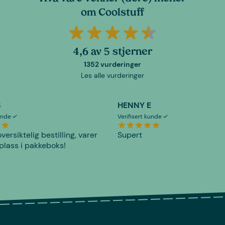
om Coolstuff
4,6 av 5 stjerner
1352 vurderinger
Les alle vurderinger
S
HENNY E
kunde
Verifisert kunde
versiktelig bestilling, varer
Supert
plass i pakkeboks!